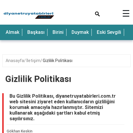
×
☰
Anne
Almak
Başkası
Birini
Duymak
Eski Sevgili
E
Araba
Baba
Bebek
Anasayfa
İletişim
Gizlilik Politikası
Beyaz
Gizlilik Politikası
Çocuk
Deniz
Bu Gizlilik Politikası, diyanetruyatabirleri.com.tr
web sitesini ziyaret eden kullanıcıların gizliliğini
Düğün
korumak amacıyla hazırlanmıştır. Sitemizi
kullanarak aşağıdaki şartları kabul etmiş
Erkek
sayılırsınız.
Eski
Gökhan Keskin