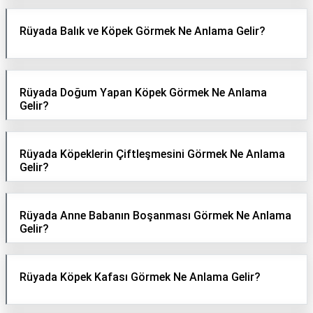
Rüyada Balık ve Köpek Görmek Ne Anlama Gelir?
Rüyada Doğum Yapan Köpek Görmek Ne Anlama
Gelir?
Rüyada Köpeklerin Çiftleşmesini Görmek Ne Anlama
Gelir?
Rüyada Anne Babanın Boşanması Görmek Ne Anlama
Gelir?
Rüyada Köpek Kafası Görmek Ne Anlama Gelir?