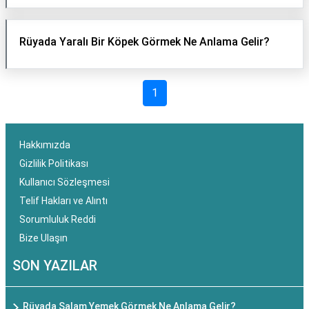
Rüyada Yaralı Bir Köpek Görmek Ne Anlama Gelir?
1
Hakkımızda
Gizlilik Politikası
Kullanıcı Sözleşmesi
Telif Hakları ve Alıntı
Sorumluluk Reddi
Bize Ulaşın
SON YAZILAR
Rüyada Salam Yemek Görmek Ne Anlama Gelir?