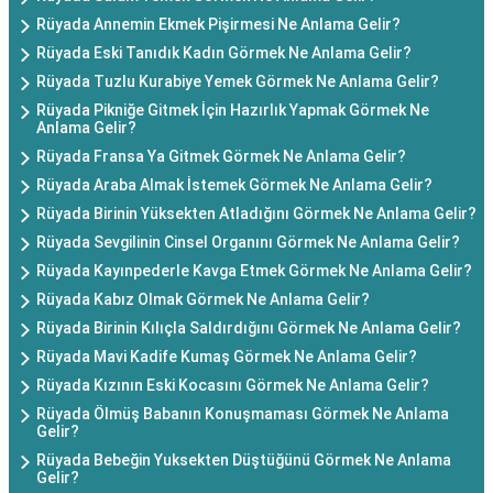
Rüyada Annemin Ekmek Pişirmesi Ne Anlama Gelir?
Rüyada Eski Tanıdık Kadın Görmek Ne Anlama Gelir?
Rüyada Tuzlu Kurabiye Yemek Görmek Ne Anlama Gelir?
Rüyada Pikniğe Gitmek İçin Hazırlık Yapmak Görmek Ne
Anlama Gelir?
Rüyada Fransa Ya Gitmek Görmek Ne Anlama Gelir?
Rüyada Araba Almak İstemek Görmek Ne Anlama Gelir?
Rüyada Birinin Yüksekten Atladığını Görmek Ne Anlama Gelir?
Rüyada Sevgilinin Cinsel Organını Görmek Ne Anlama Gelir?
Rüyada Kayınpederle Kavga Etmek Görmek Ne Anlama Gelir?
Rüyada Kabız Olmak Görmek Ne Anlama Gelir?
Rüyada Birinin Kılıçla Saldırdığını Görmek Ne Anlama Gelir?
Rüyada Mavi Kadife Kumaş Görmek Ne Anlama Gelir?
Rüyada Kızının Eski Kocasını Görmek Ne Anlama Gelir?
Rüyada Ölmüş Babanın Konuşmaması Görmek Ne Anlama
Gelir?
Rüyada Bebeğin Yuksekten Düştüğünü Görmek Ne Anlama
Gelir?