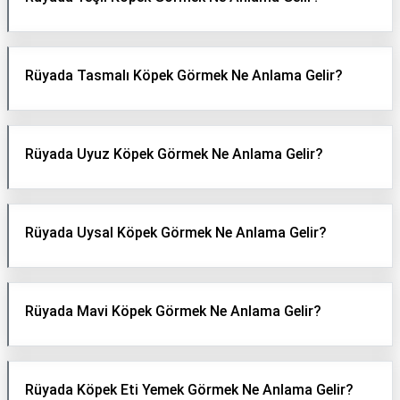
Rüyada Tasmalı Köpek Görmek Ne Anlama Gelir?
Rüyada Uyuz Köpek Görmek Ne Anlama Gelir?
Rüyada Uysal Köpek Görmek Ne Anlama Gelir?
Rüyada Mavi Köpek Görmek Ne Anlama Gelir?
Rüyada Köpek Eti Yemek Görmek Ne Anlama Gelir?