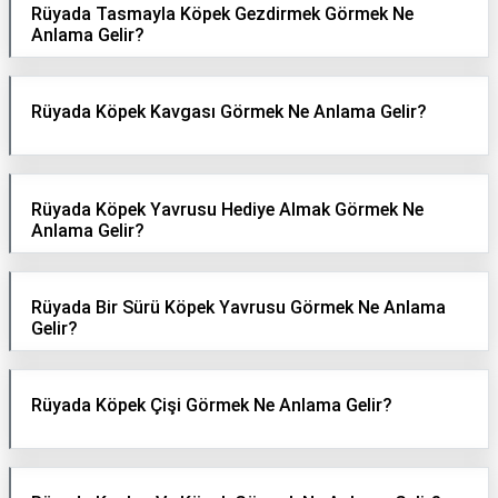
Rüyada Tasmayla Köpek Gezdirmek Görmek Ne
Anlama Gelir?
Rüyada Köpek Kavgası Görmek Ne Anlama Gelir?
Rüyada Köpek Yavrusu Hediye Almak Görmek Ne
Anlama Gelir?
Rüyada Bir Sürü Köpek Yavrusu Görmek Ne Anlama
Gelir?
Rüyada Köpek Çişi Görmek Ne Anlama Gelir?