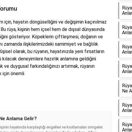
Yorumu
Rüya
Anla
için, hayatın döngüselliğini ve değişimin kaçınılmaz
Rüya
 Bu rüya, kişinin hem içsel hem de dışsal dünyasında
Anla
iğini gösteriyor. Köpeklerin çiftleşmesi, doğanın ve
nı zamanda ilişkilerimizdeki samimiyet ve bağlılık
Rüya
isel olarak, bu rüyanın, hayatınızda yeni fırsatların
Anla
ü kılacak deneyimlere hazırlık anlamına geldiğini
 ve duygusal farkındalığınızı artırmak, rüyanın
Rüya
Anla
 için önemli.
Rüya
Ne A
Rüya
Anla
Ne Anlama Gelir?
Rüya
inin hayatında karşılaştığı engelleri ve kısıtlamaları simgeler.
Anla