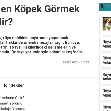
eşen Köpek Görmek
K
ir?
, rüya sahibinin hayatında yaşanacak
Rüya
lar hakkında önemli mesajlar taşır. Bu rüya,
Anla
arın, sosyal ilişkilerindeki gelişmelerin ve
asıdır. Detaylı yorumlarıyla anlamını keşfedin.
Rüya
Anla
29.07.2026 • 17:48
Rüya
Anla
İçindekiler
Rüya
Anla
 Anlama Gelir?
iyanet Yorumu
Rüya
ikolojik Yorumu