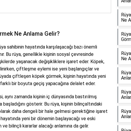
Anla
Rüya
Ne A
rmek Ne Anlama Gelir?
Rüya
Görm
rüya sahibinin hayatında karşılaşacağı bazı önemli
Rüya
ır. Bu rüya, genellikle kişinin sosyal çevresinde
Ne A
şkilerde yaşanacak değişikliklere işaret eder. Köpek,
nirken, çiftleşme eylemi ise yeni başlangıçlar ve
Rüya
üyada çiftleşen köpek görmek, kişinin hayatında yeni
Anla
e farklı bir boyuta geçiş yapacağına delalet eder.
Rüya
, aynı zamanda kişinin iç dünyasında bastırılmış
Anla
başladığını gösterir. Bu rüya, kişinin bilinçaltındaki
arak daha dengeli bir hale gelmesi gerektiğine işaret
Rüya
Anla
nin hayatında yeni bir dönemin başlayacağı ve eski
 ve bilinçli kararlar alacağı anlamına da gelir.
Rüya