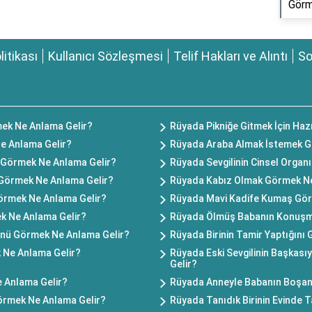
Görm
olitikası
Kullanıcı Sözleşmesi
Telif Hakları ve Alıntı
So
ek Ne Anlama Gelir?
Rüyada Pikniğe Gitmek İçin Ha
e Anlama Gelir?
Rüyada Araba Almak İstemek G
ı Görmek Ne Anlama Gelir?
Rüyada Sevgilinin Cinsel Organ
Görmek Ne Anlama Gelir?
Rüyada Kabız Olmak Görmek Ne
 Görmek Ne Anlama Gelir?
Rüyada Mavi Kadife Kumaş Gör
ek Ne Anlama Gelir?
Rüyada Ölmüş Babanın Konuşm
nü Görmek Ne Anlama Gelir?
Rüyada Birinin Tamir Yaptığını
 Ne Anlama Gelir?
Rüyada Eski Sevgilinin Başkası
Gelir?
 Anlama Gelir?
Rüyada Anneyle Babanın Boşan
Görmek Ne Anlama Gelir?
Rüyada Tanıdık Birinin Evinde 