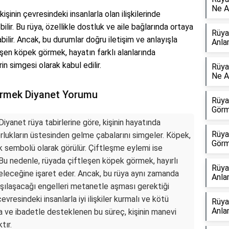
Ne A
şinin çevresindeki insanlarla olan ilişkilerinde
lir. Bu rüya, özellikle dostluk ve aile bağlarında ortaya
Rüya
bilir. Ancak, bu durumlar doğru iletişim ve anlayışla
Anla
eşen köpek görmek, hayatın farklı alanlarında
in simgesi olarak kabul edilir.
Rüya
Ne A
örmek Diyanet Yorumu
Rüya
Görm
iyanet rüya tabirlerine göre, kişinin hayatında
Rüya
orlukların üstesinden gelme çabalarını simgeler. Köpek,
Görm
 sembolü olarak görülür. Çiftleşme eylemi ise
Bu nedenle, rüyada çiftleşen köpek görmek, hayırlı
Rüya
eleceğine işaret eder. Ancak, bu rüya aynı zamanda
Anla
karşılaşacağı engelleri metanetle aşması gerektiği
evresindeki insanlarla iyi ilişkiler kurmalı ve kötü
Rüya
Anla
Dua ve ibadetle desteklenen bu süreç, kişinin manevi
tır.