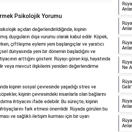
Rüya
Anla
rmek Psikolojik Yorumu
Rüya
Anla
psikolojik açıdan değerlendirildiğinde, kişinin
ılmış duyguların dışa vurumu olarak kabul edilir. Köpek,
Rüya
ken, çiftleşme eylemi yeni başlangıçlar ve yaratıcı
Anla
 içsel dünyasında yeni bir dönemin başladığını ve
iyacının arttığını gösterir. Rüyayı gören kişi, hayatında
Rüya
ilir veya mevcut ilişkilerini yeniden değerlendirme
Ne A
Rüya
nda kişinin sosyal çevresinde yaşadığı stres ve
Gelir
köpekler, kişinin çevresindeki insanlarla olan bağlarını
Rüya
dırma ihtiyacını ifade edebilir. Bu süreçte, kişinin
Anla
ihtiyaçlarını fark etmesi önemlidir. Rüyada görülen bu
ması ve sağlıklı iletişim kurması için bir uyarı
Rüya
Anla