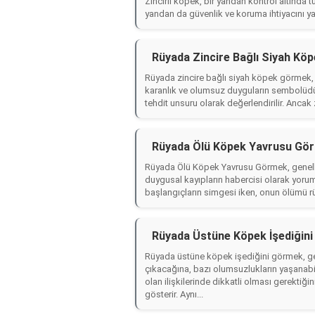
Zincirli köpek, bir yandan kontrol altında 
yandan da güvenlik ve koruma ihtiyacını yans
Rüyada Zincire Bağlı Siyah Kö
Rüyada zincire bağlı siyah köpek görmek, g
karanlık ve olumsuz duyguların sembolüdür
tehdit unsuru olarak değerlendirilir. Ancak 
Rüyada Ölü Köpek Yavrusu Gör
Rüyada Ölü Köpek Yavrusu Görmek, genelli
duygusal kayıpların habercisi olarak yoru
başlangıçların simgesi iken, onun ölümü r
Rüyada Üstüne Köpek İşediğin
Rüyada üstüne köpek işediğini görmek, gen
çıkacağına, bazı olumsuzlukların yaşanabil
olan ilişkilerinde dikkatli olması gerekti
gösterir. Aynı...