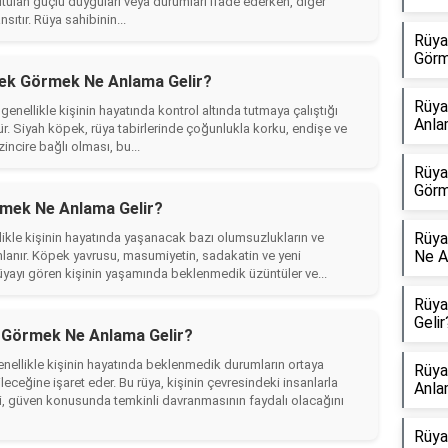
tutulan güçlü duyguları veya durumları ifade ederken, diğer
ıtır. Rüya sahibinin...
Rüya
Görm
pek Görmek Ne Anlama Gelir?
Rüya
enellikle kişinin hayatında kontrol altında tutmaya çalıştığı
Anla
. Siyah köpek, rüya tabirlerinde çoğunlukla korku, endişe ve
zincire bağlı olması, bu...
Rüya
Görm
mek Ne Anlama Gelir?
Rüya
kle kişinin hayatında yaşanacak bazı olumsuzlukların ve
Ne A
mlanır. Köpek yavrusu, masumiyetin, sadakatin ve yeni
üyayı gören kişinin yaşamında beklenmedik üzüntüler ve...
Rüya
Gelir
i Görmek Ne Anlama Gelir?
ellikle kişinin hayatında beklenmedik durumların ortaya
Rüya
eceğine işaret eder. Bu rüya, kişinin çevresindeki insanlarla
Anla
ğini, güven konusunda temkinli davranmasının faydalı olacağını
Rüya