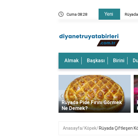
Yeni
rkeği Görmek Ne Anlama Gelir?
Cuma 08:28
Rüyada
Almak
Başkası
Birini
D
‹
a Dalgalı Deniz
Rüyada Pide Fırını Görmek
k Ne Anlama Gelir?
Ne Demek?
Anasayfa
Köpek
Rüyada Çiftleşen K