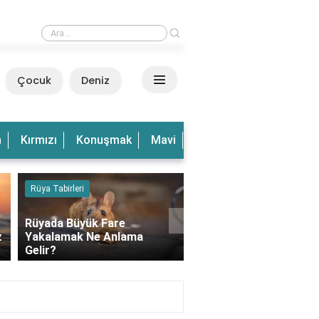
›
Rüyada Dalgalı Deniz Görmek Ne Anlama Gelir?
Çocuk
Deniz
n
Kırmızı
Konuşmak
Mavi
Olduğu
Olmak
Ve
Rüya Tabirleri
Kedi
›
Rüyada Büyük Fare
z
Yakalamak Ne Anlama
Rüyada Balkonda Kedi
Gelir?
Görmek Ne Anlama Gel