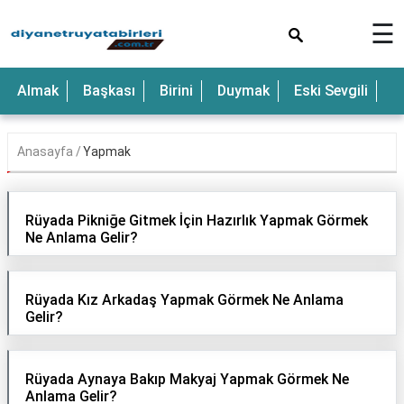
×
☰
Anne
Almak
Başkası
Birini
Duymak
Eski Sevgili
E
Araba
Baba
Anasayfa
Yapmak
Bebek
Beyaz
Rüyada Pikniğe Gitmek İçin Hazırlık Yapmak Görmek
Ne Anlama Gelir?
Çocuk
Deniz
Rüyada Kız Arkadaş Yapmak Görmek Ne Anlama
Gelir?
Düğün
Erkek
Rüyada Aynaya Bakıp Makyaj Yapmak Görmek Ne
Eski
Anlama Gelir?