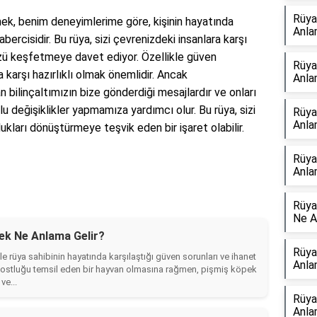
Rüya
k, benim deneyimlerime göre, kişinin hayatında
Anla
ercisidir. Bu rüya, sizi çevrenizdeki insanlara karşı
zü keşfetmeye davet ediyor. Özellikle güven
Rüya
 karşı hazırlıklı olmak önemlidir. Ancak
Anla
 bilinçaltımızın bize gönderdiği mesajlardır ve onları
değişiklikler yapmamıza yardımcı olur. Bu rüya, sizi
Rüya
Anla
ukları dönüştürmeye teşvik eden bir işaret olabilir.
Rüya
Anla
Rüya
Ne A
ek Ne Anlama Gelir?
Rüya
 rüya sahibinin hayatında karşılaştığı güven sorunları ve ihanet
Anla
 dostluğu temsil eden bir hayvan olmasına rağmen, pişmiş köpek
ve...
Rüya
Anla