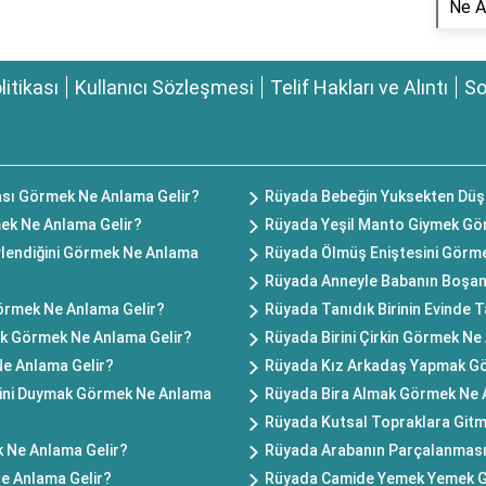
Ne A
olitikası
Kullanıcı Sözleşmesi
Telif Hakları ve Alıntı
So
ı Görmek Ne Anlama Gelir?
Rüyada Bebeğin Yuksekten Düş
mek Ne Anlama Gelir?
Rüyada Yeşil Manto Giymek Gö
Evlendiğini Görmek Ne Anlama
Rüyada Ölmüş Eniştesini Görme
Rüyada Anneyle Babanın Boşan
Görmek Ne Anlama Gelir?
Rüyada Tanıdık Birinin Evinde 
k Görmek Ne Anlama Gelir?
Rüyada Birini Çirkin Görmek Ne
e Anlama Gelir?
Rüyada Kız Arkadaş Yapmak Gö
ini Duymak Görmek Ne Anlama
Rüyada Bira Almak Görmek Ne 
Rüyada Kutsal Topraklara Git
 Ne Anlama Gelir?
Rüyada Arabanın Parçalanması
e Anlama Gelir?
Rüyada Camide Yemek Yemek G