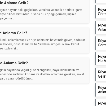
Ne Anlama Gelir?
Rüya
şinin hayatındaki güçlü koruyuculara ve sadık dostlara işaret
Görm
etiyle bilinen bir türdür. Rüyada bu köpeği görmek, kişinin
a çıkma...
Rüya
Anla
 Anlama Gelir?
mlu anlamlar taşır ve rüya sahibinin hayatında güven, sadakat
Rüya
ık köpek, dostlukların ve bağlılıkların simgesi olarak kabul
Görm
enizde sizi...
Rüya
Ne A
e Anlama Gelir?
in hayatında yaşadığı bazı engelleri, hayal kırıklıklarını ve
Rüya
birlerinde sadakat, koruma ve dostluk anlamına gelirken, sakat
Gelir
ya da zarar gördüğüne...
Rüya
Anla
Rüya