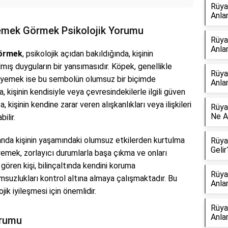
Rüya
Anla
emek Görmek Psikolojik Yorumu
Rüya
Anla
Görmek
, psikolojik açıdan bakıldığında, kişinin
ılmış duyguların bir yansımasıdır. Köpek, genellikle
Rüya
 yemek ise bu sembolün olumsuz bir biçimde
Anla
a, kişinin kendisiyle veya çevresindekilerle ilgili güven
, kişinin kendine zarar veren alışkanlıkları veya ilişkileri
Rüya
Ne A
ilir.
anda kişinin yaşamındaki olumsuz etkilerden kurtulma
Rüya
Gelir
yemek, zorlayıcı durumlarla başa çıkma ve onları
gören kişi, bilinçaltında kendini koruma
Rüya
suzlukları kontrol altına almaya çalışmaktadır. Bu
Anla
ojik iyileşmesi için önemlidir.
Rüya
Anla
orumu