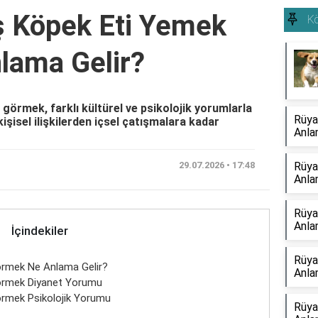
ş Köpek Eti Yemek
K
lama Gelir?
görmek, farklı kültürel ve psikolojik yorumlarla
Rüya
kişisel ilişkilerden içsel çatışmalara kadar
Anla
29.07.2026 • 17:48
Rüya
Anla
Rüya
Anla
İçindekiler
Rüya
rmek Ne Anlama Gelir?
Anla
örmek Diyanet Yorumu
rmek Psikolojik Yorumu
Rüya