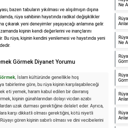
Ne A
ası, bazen tabuların yıkılması ve alışılmışın dışına
ğlamda, rüya sahibinin hayatında radikal değişiklikler
Rüya
Anla
ına çıkarak yeni deneyimler yaşayacağı anlamına gelir.
amanda kişinin kendi değerlerini ve inançlarını
Rüya
r. Bu rüya, kişinin kendini yenilemesi ve hayatında yeni
Ne A
dedir.
Rüya
Yemek Görmek Diyanet Yorumu
Görm
Rüya
 Görmek
, İslam kültüründe genellikle hoş
Görm
a tabirlerine göre, bu rüya kişinin karşılaşabileceği
öpek eti yemek, haram kabul edilen bir davranış
Rüya
mek, kişinin günahlarından dolayı vicdan azabı
Anla
lardan uzak durması gerektiğine delalet eder. Ayrıca,
Rüya
lara karşı dikkatli olması gerektiğini, kötü niyetli
Anla
 Rüyayı gören kişinin sabırlı olması ve dini vecibelerini