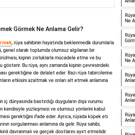
Anla
Rüya
Ne A
emek Görmek Ne Anlama Gelir?
Rüya
Görm
örmek
, rüya sahibinin hayatında beklenmedik durumlarla
i, genel olarak toplumda olumsuz algılanan bir
Rüya
örülmesi, kişinin zorluklarla mücadele etme ve bu
Ne A
 gösterir. Bu rüya, aynı zamanda kişinin çevresindeki
lması gerektiğine de delalet eder. Bazı rüya tabircilerine
Rüya
ların etkisini azaltmak ve onları alt etmek anlamına
Anla
Rüya
Anla
n iç dünyasında bastırdığı duyguların dışa vurumu
inin kendisiyle yüzleşmesi ve olumsuz yönlerini kabul
Rüya
mesi gerektiğini ifade eder. Ayrıca, rüyada köpek eti
Anla
nın sorgulanması anlamına da gelir. Rüya sahibi,
inli davranmalı ve gerçek dostlarını ayırt etmelidir.
Rüya