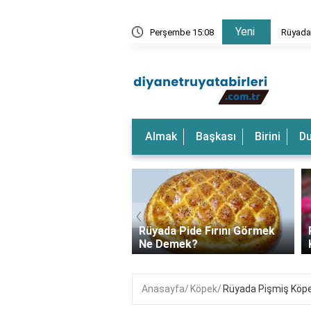
Yeni
rkeği Görmek Ne Anlama Gelir?
Perşembe 15:08
Rüyada
Almak
Başkası
Birini
D
‹
a Dalgalı Deniz
Rüyada Pide Fırını Görmek
k Ne Anlama Gelir?
Ne Demek?
Anasayfa
Köpek
Rüyada Pişmiş Köpe