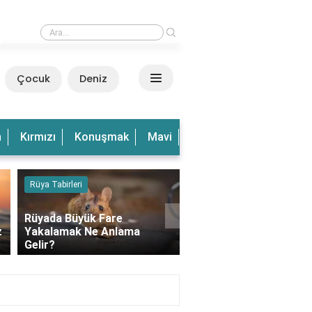
›
Rüyada Dalgalı Deniz Görmek Ne Anlama Gelir?
Çocuk
Deniz
n
Kırmızı
Konuşmak
Mavi
Olduğu
Olmak
Ve
Rüya Tabirleri
Kedi
›
Rüyada Büyük Fare
z
Yakalamak Ne Anlama
Rüyada Balkonda Kedi
Gelir?
Görmek Ne Anlama Gel