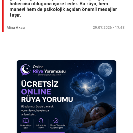
habercisi olduğuna işaret eder. Bu rüya, hem
Eş
manevi hem de psikolojik açıdan önemli mesajlar
taşır.
Gelin
Mina Aksu
29.07.2026 • 17:48
Hamile
Kardeş
Reklam Alanı
Kedi
Köpek
Ölmüş
Sevgili
Siyah
Yemek
Yılan