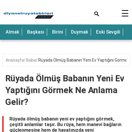
×
☰
Anne
Almak
Başkası
Birini
Duymak
Eski Sevgili
E
Araba
Baba
Bebek
Anasayfa
Baba
Rüyada Ölmüş Babanın Yeni Ev Yaptığını Görmek N
Beyaz
Rüyada Ölmüş Babanın Yeni Ev
Çocuk
Yaptığını Görmek Ne Anlama
Deniz
Gelir?
Düğün
Erkek
Rüyada ölmüş babanın yeni ev yaptığını görmek,
çeşitli anlamlar taşır. Bu rüya, hem manevi bağların
Eski
güçlenmesine hem de hayatınızda yeni