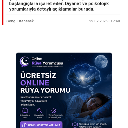
başlangıçlara işaret eder. Diyanet ve psikolojik
Eş
yorumlarıyla detaylı açıklamalar burada.
Gelin
Songül Kepenek
29.07.2026 • 17:48
Hamile
Kardeş
Reklam Alanı
Kedi
Köpek
Ölmüş
Sevgili
Siyah
Yemek
Yılan