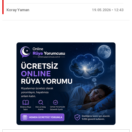
Eş
Koray Yaman
19.05.2026 • 12:43
Gelin
Hamile
Reklam Alanı
Kardeş
Kedi
Köpek
Ölmüş
Sevgili
Siyah
Yemek
Yılan