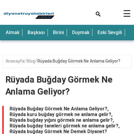
×
☰
Anne
Almak
Başkası
Birini
Duymak
Eski Sevgili
E
Araba
Baba
Bebek
Anasayfa
Blog
Rüyada Buğday Görmek Ne Anlama Geliyor?
Beyaz
Rüyada Buğday Görmek Ne
Çocuk
Anlama Geliyor?
Deniz
Düğün
Rüyada Buğday Görmek Ne Anlama Geliyor?,
Rüyada kuru buğday görmek ne anlama gelir?,
Erkek
Rüyada buğday yığını görmek ne anlama gelir?,
Rüyada buğday taneleri görmek ne anlama gelir?,
Eski
Rüyada buğday Görmek Ne Demek Diyanet?