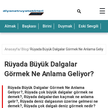
×
☰
Anne
Almak
Başkası
Birini
Duymak
Eski Sevgili
E
Araba
Baba
Bebek
Anasayfa
Blog
Rüyada Büyük Dalgalar Görmek Ne Anlama Geliyor?
Beyaz
Rüyada Büyük Dalgalar
Çocuk
Görmek Ne Anlama Geliyor?
Deniz
Düğün
Rüyada Büyük Dalgalar Görmek Ne Anlama
Geliyor?, Rüyada çok büyük dalgalar görmek ne
Erkek
demek?, Rüyada dalgalardan kaçmak ne anlama
gelir?, Rüyada deniz dalgasının üzerine gelmesi ne
Eski
demek?, Rüyada çok dalgalı deniz görmek nedir?