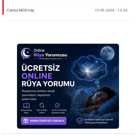
Eş
Cansu Nil Ertaş
19.05.2026 • 12:43
Gelin
Hamile
Reklam Alanı
Kardeş
Kedi
Köpek
Ölmüş
Sevgili
Siyah
Yemek
Yılan