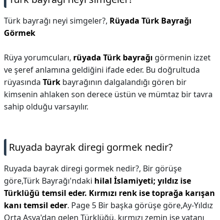
Türk bayrağı neyi simgeler?,
Rüyada Türk Bayrağı
Görmek
Rüya yorumcuları,
rüyada Türk bayrağı
görmenin izzet
ve şeref anlamına geldiğini ifade eder. Bu doğrultuda
rüyasında
Türk
bayrağının dalgalandığı gören bir
kimsenin ahlaken son derece üstün ve mümtaz bir tavra
sahip olduğu varsayılır.
Ruyada bayrak diregi gormek nedir?
Ruyada bayrak diregi gormek nedir?,
Bir görüşe
göre,Türk Bayrağı'ndaki
hilal İslamiyeti; yıldız ise
Türklüğü temsil eder.
Kırmızı renk ise toprağa karışan
kanı temsil eder
. Page 5 Bir başka görüşe göre,Ay-Yıldız
Orta Asya'dan gelen Türklüğü, kırmızı zemin ise vatanı