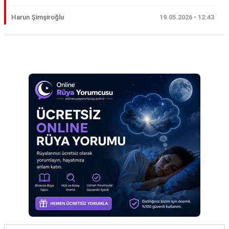
Eş
Harun Şimşiroğlu
19.05.2026 • 12:43
Gelin
Hamile
Reklam Alanı
Kardeş
Kedi
Köpek
Ölmüş
Sevgili
Siyah
Yemek
Yılan