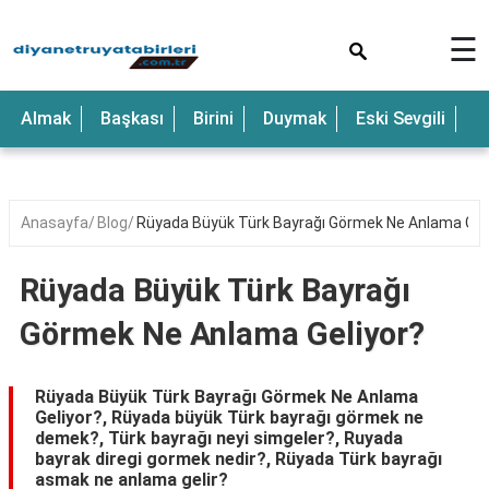
×
☰
Anne
Almak
Başkası
Birini
Duymak
Eski Sevgili
E
Araba
Baba
Bebek
Anasayfa
Blog
Rüyada Büyük Türk Bayrağı Görmek Ne Anlama Gel
Beyaz
Rüyada Büyük Türk Bayrağı
Çocuk
Görmek Ne Anlama Geliyor?
Deniz
Düğün
Rüyada Büyük Türk Bayrağı Görmek Ne Anlama
Geliyor?, Rüyada büyük Türk bayrağı görmek ne
Erkek
demek?, Türk bayrağı neyi simgeler?, Ruyada
bayrak diregi gormek nedir?, Rüyada Türk bayrağı
Eski
asmak ne anlama gelir?