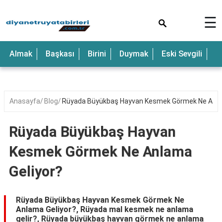
×
☰
Anne
Almak
Başkası
Birini
Duymak
Eski Sevgili
E
Araba
Baba
Bebek
Anasayfa
Blog
Rüyada Büyükbaş Hayvan Kesmek Görmek Ne Anla
Beyaz
Rüyada Büyükbaş Hayvan
Çocuk
Kesmek Görmek Ne Anlama
Deniz
Geliyor?
Düğün
Erkek
Rüyada Büyükbaş Hayvan Kesmek Görmek Ne
Anlama Geliyor?, Rüyada mal kesmek ne anlama
Eski
gelir?, Rüyada büyükbaş hayvan görmek ne anlama