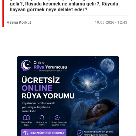
gelir?, Rüyada kesmek ne anlama gelir?, Rüyada
Eş
hayvan görmek neye delalet eder?
Gelin
Asena Korkut
19.05.2026 • 12:43
Hamile
Kardeş
Reklam Alanı
Kedi
Köpek
Ölmüş
Sevgili
Siyah
Yemek
Yılan