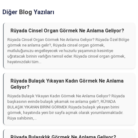
Diğer
Blog
Yazıları
Rüyada Cinsel Organ Görmek Ne Anlama Geliyor?
Rüyada Cinsel Organ Görmek Ne Anlama Geliyor? Rüyada Özel Bölge
görmek ne anlama gelir?, Rüyada cinsel organ görmek,
mutluluğunuzu engelleyecek ve huzurlu yaşamınızı kesintiye
uğratacak birinin varlığını temsil eder. Rüyada cinsel organ görmek,
hayatınızdaki tüm...
Rüyada Bulaşık Yıkayan Kadın Görmek Ne Anlama
Geliyor?
Rüyada Bulaşık Yıkayan Kadın Görmek Ne Anlama Geliyor? Rüyada
başkasının evinde bulaşık yıkamak ne anlama gelir?, RÜYADA
BULAŞIK YIKAYAN BİRİNİ GÖRMEK Rüyada bulaşık yıkayan birini
görmek, hayatında yeni bir sayfa açmak olarak yorumlanmaktadır.
Rüya sahibinin,...
Rüyada Bulaşıklık Görmek Ne Anlama Geliyor?