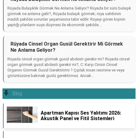
Rüyada Bulaşıklık Görmek Ne Anlama Geliyor? Rüyada bir sürü bulaşık
görmek ne anlama gelir?, Rüyada bulaşık görmek; rüya sahibinin
maddi şekilde sorunlar yaşamasına tabir edilir. Rüyayı gören kişinin
yaptığı planların suya düşmesi ile ekonomik şekilde...
Rüyada Cinsel Organ Gusül Gerektirir Mi Görmek
Ne Anlama Geliyor?
Rüyada cinsel organ görmek gusül abdesti gerekir mi? Rüyada cinsel
organ görmek gusül abdesti gerekir mi?, C: Karşı Cinsin Cinsel
Organını Görmek Gusül Gerektirirmi ? Çıplak insan resmine ve veya
görüntüsüne bakmak guslü gerektirmez. Ancak...
Blog
Apartman Kapısı Ses Yalıtımı 2026:
Akustik Panel ve Fitil Sistemleri