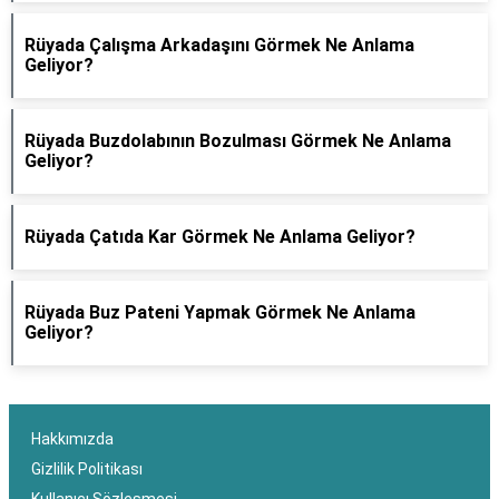
Rüyada Çalışma Arkadaşını Görmek Ne Anlama
Geliyor?
Rüyada Buzdolabının Bozulması Görmek Ne Anlama
Geliyor?
Rüyada Çatıda Kar Görmek Ne Anlama Geliyor?
Rüyada Buz Pateni Yapmak Görmek Ne Anlama
Geliyor?
Hakkımızda
Gizlilik Politikası