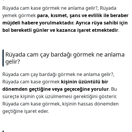
Rüyada cam kase görmek ne anlama gelir?,
Rüyada
yemek görmek
para, kısmet, şans ve evlilik ile beraber
müjdeli habere yorulmaktadır.
Ayrıca rüya sahibi için
bol bereketli günler ve kazanca işaret etmektedir
.
Rüyada cam çay bardağı görmek ne anlama
gelir?
Rüyada cam çay bardağı görmek ne anlama gelir?,
Rüyada cam kase görmek
kişinin üzüntülü bir
dönemden geçtiğine veya geçeceğine yorulur
. Bu
süreçte kişinin çok üzülmemesi gerektiğini gösterir.
Rüyada cam kase görmek, kişinin hassas dönemden
geçtiğine işaret eder.