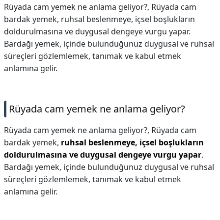
Rüyada cam yemek ne anlama geliyor?, Rüyada cam
bardak yemek, ruhsal beslenmeye, içsel boşlukların
doldurulmasına ve duygusal dengeye vurgu yapar.
Bardağı yemek, içinde bulunduğunuz duygusal ve ruhsal
süreçleri gözlemlemek, tanımak ve kabul etmek
anlamına gelir.
Rüyada cam yemek ne anlama geliyor?
Rüyada cam yemek ne anlama geliyor?,
Rüyada cam
bardak yemek,
ruhsal beslenmeye, içsel boşlukların
doldurulmasına ve duygusal dengeye vurgu yapar
.
Bardağı yemek, içinde bulunduğunuz duygusal ve ruhsal
süreçleri gözlemlemek, tanımak ve kabul etmek
anlamına gelir.