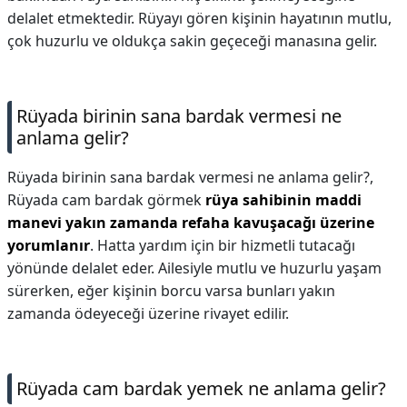
delalet etmektedir. Rüyayı gören kişinin hayatının mutlu,
çok huzurlu ve oldukça sakin geçeceği manasına gelir.
Rüyada birinin sana bardak vermesi ne
anlama gelir?
Rüyada birinin sana bardak vermesi ne anlama gelir?,
Rüyada cam bardak görmek
rüya sahibinin maddi
manevi yakın zamanda refaha kavuşacağı üzerine
yorumlanır
. Hatta yardım için bir hizmetli tutacağı
yönünde delalet eder. Ailesiyle mutlu ve huzurlu yaşam
sürerken, eğer kişinin borcu varsa bunları yakın
zamanda ödeyeceği üzerine rivayet edilir.
Rüyada cam bardak yemek ne anlama gelir?