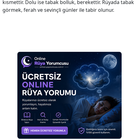
kısmettir. Dolu ise tabak bolluk, berekettir. Rüyada tabak
görmek, ferah ve sevinçli günler ile tabir olunur.
Reklam Alanı