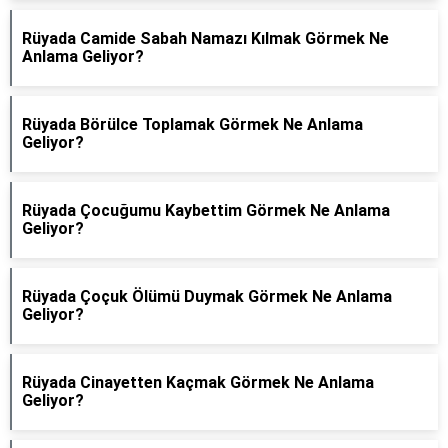
Rüyada Camide Sabah Namazı Kılmak Görmek Ne
Anlama Geliyor?
Rüyada Börülce Toplamak Görmek Ne Anlama
Geliyor?
Rüyada Çocuğumu Kaybettim Görmek Ne Anlama
Geliyor?
Rüyada Çoçuk Ölümü Duymak Görmek Ne Anlama
Geliyor?
Rüyada Cinayetten Kaçmak Görmek Ne Anlama
Geliyor?