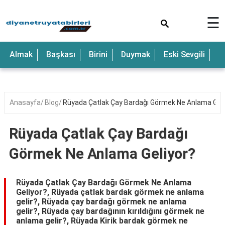
×
☰
Anne
Almak
Başkası
Birini
Duymak
Eski Sevgili
E
Araba
Baba
Bebek
Anasayfa
Blog
Rüyada Çatlak Çay Bardağı Görmek Ne Anlama Geli
Beyaz
Rüyada Çatlak Çay Bardağı
Çocuk
Görmek Ne Anlama Geliyor?
Deniz
Düğün
Rüyada Çatlak Çay Bardağı Görmek Ne Anlama
Geliyor?, Rüyada çatlak bardak görmek ne anlama
Erkek
gelir?, Rüyada çay bardağı görmek ne anlama
gelir?, Rüyada çay bardağının kırıldığını görmek ne
Eski
anlama gelir?, Rüyada Kirik bardak görmek ne