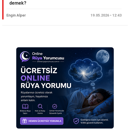
demek?
Eş
Engin Alper
19.05.2026 • 12:43
Gelin
Hamile
Reklam Alanı
Kardeş
Kedi
Köpek
Ölmüş
Sevgili
Siyah
Yemek
Yılan