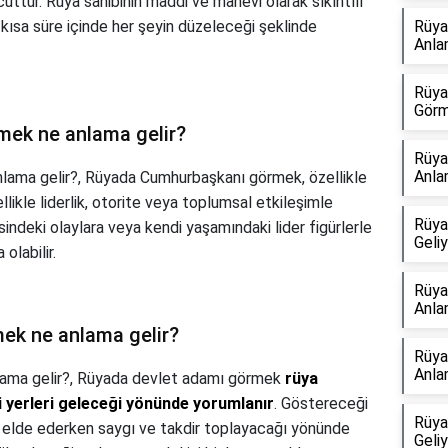
ttur. Rüya sahibinin maddi ve manevi olarak sıkıntılı
kısa süre içinde her şeyin düzeleceği şeklinde
Rüya
Anla
Rüya
Görm
mek ne anlama gelir?
Rüya
Anla
lama gelir?,
Rüyada Cumhurbaşkanı görmek, özellikle
ikle liderlik, otorite veya toplumsal etkileşimle
Rüya
evresindeki olaylara veya kendi yaşamındaki lider figürlerle
Geli
 olabilir.
Rüya
Anla
ek ne anlama gelir?
Rüya
Anla
ama gelir?,
Rüyada devlet adamı görmek
rüya
li yerleri geleceği yönünde yorumlanır
. Göstereceği
Rüya
 elde ederken saygı ve takdir toplayacağı yönünde
Geli