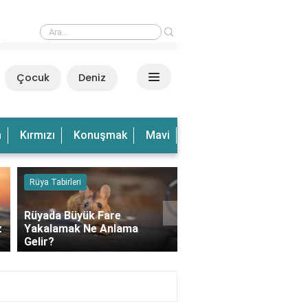
›
Rüyada Dalgalı Deniz Görmek Ne Anlama Gelir?
Çocuk
Deniz
n
Kırmızı
Konuşmak
Mavi
Olduğu
Olmak
Ve
Rüya Tabirleri
Kedi
›
Rüyada Büyük Fare
z
Yakalamak Ne Anlama
Rüyada Balkonda Kedi
Gelir?
Görmek Ne Anlama Gel