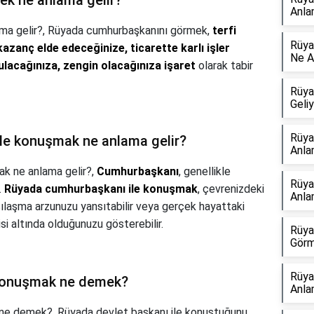
ek ne anlama gelir?
Anla
ma gelir?,
Rüyada cumhurbaşkanını görmek,
terfi
Rüya
azanç elde edeceğinize, ticarette karlı işler
Ne A
lacağınıza, zengin olacağınıza işaret
olarak tabir
Rüya
Geli
Rüya
le konuşmak ne anlama gelir?
Anla
k ne anlama gelir?,
Cumhurbaşkanı
, genellikle
Rüya
.
Rüyada cumhurbaşkanı ile konuşmak
, çevrenizdeki
Anla
arşılaşma arzunuzu yansıtabilir veya gerçek hayattaki
kisi altında olduğunuzu gösterebilir.
Rüya
Görm
Rüya
 konuşmak ne demek?
Anla
 ne demek?,
Rüyada devlet başkanı ile konuştuğunu