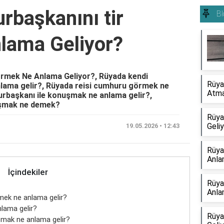
başkanını tir
Bl
lama Geliyor?
rmek Ne Anlama Geliyor?, Rüyada kendi
Rüya
ama gelir?, Rüyada reisi cumhuru görmek ne
Atma
rbaşkanı ile konuşmak ne anlama gelir?,
uşmak ne demek?
Rüya
Geli
19.05.2026 • 12:43
Rüya
Anla
İçindekiler
Rüya
Anla
mek ne anlama gelir?
lama gelir?
Rüya
mak ne anlama gelir?