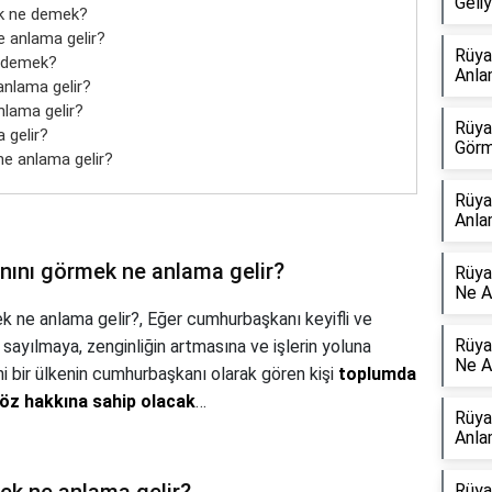
Geli
ak ne demek?
 anlama gelir?
Rüya
e demek?
Anla
anlama gelir?
lama gelir?
Rüya
 gelir?
Görm
e anlama gelir?
Rüya
Anla
ını görmek ne anlama gelir?
Rüya
Ne A
k ne anlama gelir?,
Eğer cumhurbaşkanı keyifli ve
Rüya
ayılmaya, zenginliğin artmasına ve işlerin yoluna
Ne A
ni bir ülkenin cumhurbaşkanı olarak gören kişi
toplumda
söz hakkına sahip olacak
…
Rüya
Anla
Rüya