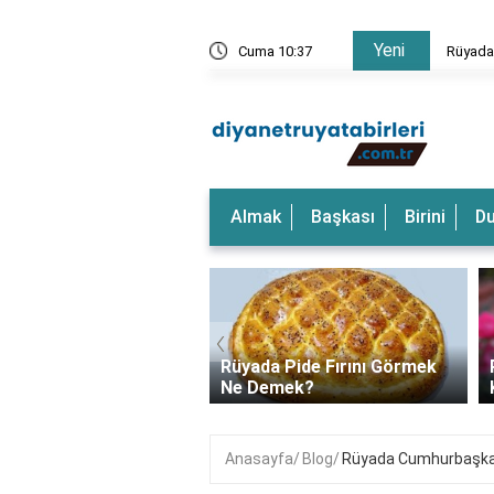
Yeni
rkeği Görmek Ne Anlama Gelir?
Cuma 10:37
Rüyada
Almak
Başkası
Birini
D
‹
a Dalgalı Deniz
Rüyada Pide Fırını Görmek
k Ne Anlama Gelir?
Ne Demek?
Anasayfa
Blog
Rüyada Cumhurbaşkanı