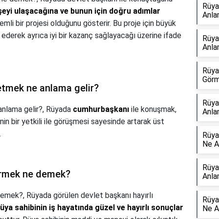
Rüya
 şeyi ulaşacağına ve bunun için doğru adımlar
Anla
emli bir projesi olduğunu gösterir. Bu proje için büyük
ederek ayrıca iyi bir kazanç sağlayacağı üzerine ifade
Rüya
Anla
Rüya
Görm
etmek ne anlama gelir?
Rüya
nlama gelir?,
Rüyada
cumhurbaşkanı
ile konuşmak,
Anla
inin bir yetkili ile görüşmesi sayesinde artarak üst
.
Rüya
Ne A
Rüya
örmek ne demek?
Anla
 demek?,
Rüyada görülen devlet başkanı hayırlı
Rüya
üya sahibinin iş hayatında güzel ve hayırlı sonuçlar
Ne A