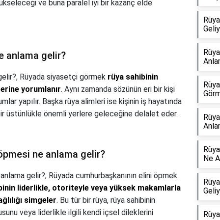
yükseleceği ve buna paralel iyi bir kazanç elde
Rüya
Geli
Rüya
e anlama gelir?
Anla
elir?,
Rüyada siyasetçi görmek
rüya sahibinin
Rüya
zerine yorumlanır
. Aynı zamanda sözünün eri bir kişi
Görm
ar yapılır. Başka rüya alimleri ise kişinin iş hayatında
 bir üstünlükle önemli yerlere geleceğine delalet eder.
Rüya
Anla
Rüya
pmesi ne anlama gelir?
Ne A
anlama gelir?,
Rüyada cumhurbaşkanının elini öpmek
Rüya
binin liderlikle, otoriteyle veya yüksek makamlarla
Geli
ağlılığı simgeler
. Bu tür bir rüya, rüya sahibinin
nu veya liderlikle ilgili kendi içsel dileklerini
Rüya