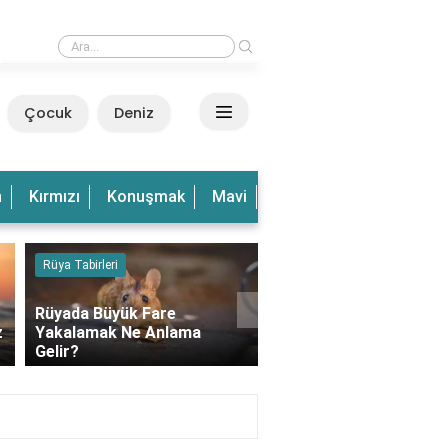
›
Rüyada Sevdiği Erkeği Görmek Ne Anlama Geli
Çocuk
Deniz
n
Kırmızı
Konuşmak
Mavi
Olduğu
Olmak
Ve
Rüya Tabirleri
Kedi
›
Rüyada Büyük Fare
z
Yakalamak Ne Anlama
Rüyada Balkonda Kedi
Gelir?
Görmek Ne Anlama Gel