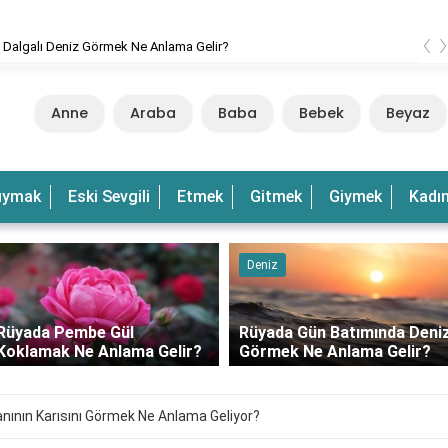
‹
Rüyada Dalgalı Deniz Görmek Ne Anlama Gelir?
Anne
Araba
Baba
Bebek
Beyaz
uymak
Eski Sevgili
Etmek
Gitmek
Giymek
Kadı
Deniz
Rüyada Pembe Gül
Rüyada Gün Batımında Deni
Koklamak Ne Anlama Gelir?
Görmek Ne Anlama Gelir?
nın Karısını Görmek Ne Anlama Geliyor?