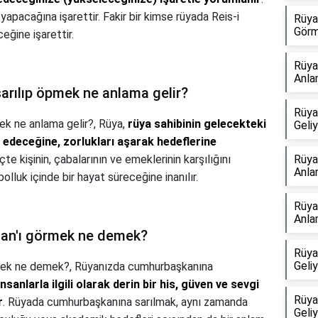
yapacağına işarettir. Fakir bir kimse rüyada Reis-i
Rüya
Görm
ğine işarettir.
Rüya
Anla
rılıp öpmek ne anlama gelir?
Rüya
k ne anlama gelir?,
Rüya,
rüya sahibinin gelecekteki
Geli
e edeceğine, zorlukları aşarak hedeflerine
çte kişinin, çabalarının ve emeklerinin karşılığını
Rüya
Anla
lluk içinde bir hayat süreceğine inanılır.
Rüya
Anla
an'ı görmek ne demek?
Rüya
Geli
mek ne demek?,
Rüyanızda cumhurbaşkanına
nsanlarla ilgili olarak derin bir his, güven ve sevgi
Rüya
r
. Rüyada cumhurbaşkanına sarılmak, aynı zamanda
Geli