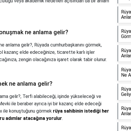
yolculuğu veya akademik hedefleri açısından da bir anlam
Rüya
Anla
Rüya
konuşmak ne anlama gelir?
Görm
ne anlama gelir?,
Rüyada cumhurbaşkanını görmek,
Rüya
l kazanç elde edeceğinize, ticarette karlı işler
Anla
ğınıza, zengin olacağınıza işaret olarak tabir olunur.
Rüya
Ne A
ek ne anlama gelir?
Rüya
Geli
ama gelir?,
Terfi alabileceği, işinde yükseleceği ve
Mevki ile beraber ayrıca iyi bir kazanç elde edeceği
Rüya
anı ile konuştuğunu görmek
rüya sahibinin istediği her
Anla
ru adımlar atacağına yorulur
.
Rüya