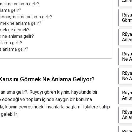
Anla
mek ne anlama gelir?
lama gelir?
Rüya
 konuşmak ne anlama gelir?
Görm
mek ne anlama gelir?
rmek ne demek?
Rüya
 ne anlama gelir?
Anla
lama gelir?
 anlama gelir?
Rüya
Ne A
Rüya
arısını Görmek Ne Anlama Geliyor?
Ne A
nlama gelir?, Rüyayı gören kişinin, hayatında bir
Rüya
Anla
e edeceği ve toplum içinde saygın bir konuma
, kişinin çevresindeki insanlarla sağlam ilişkilere sahip
Rüya
elebilir.
Anla
Rüya