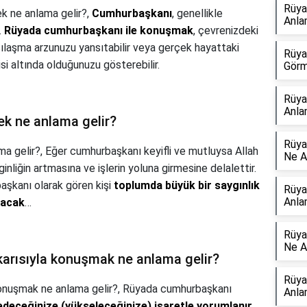
Rüya
k ne anlama gelir?,
Cumhurbaşkanı
, genellikle
Anla
.
Rüyada cumhurbaşkanı ile konuşmak
, çevrenizdeki
arşılaşma arzunuzu yansıtabilir veya gerçek hayattaki
Rüya
kisi altında olduğunuzu gösterebilir.
Görm
Rüya
Anla
k ne anlama gelir?
Rüya
a gelir?,
Eğer cumhurbaşkanı keyifli ve mutluysa Allah
Ne A
nliğin artmasına ve işlerin yoluna girmesine delalettir.
aşkanı olarak gören kişi
toplumda büyük bir saygınlık
Rüya
Anla
lacak
…
Rüya
Ne A
arısıyla konuşmak ne anlama gelir?
Rüya
onuşmak ne anlama gelir?,
Rüyada cumhurbaşkanı
Anla
i edeceğinize (yükseleceğinize) işaretle yorumlanır
.