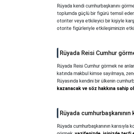
Rüyada kendi cumhurbaşkanını görme
toplumda güçlü bir figürü temsil eder
otoriter veya etkileyici bir kişiyle k
otorite figürleriyle etkileşiminizin et
Rüyada Reisi Cumhur görme
Rüyada Reisi Cumhur görmek ne anlam
katında makbul kimse sayılmaya, zengi
Rüyasında kendini bir ülkenin cumhurb
kazanacak ve söz hakkına sahip o
Rüyada cumhurbaşkanının k
Rüyada cumhurbaşkanının karısıyla k
görmek,
vazifenizde, işinizde terf