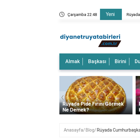
Yeni
Rüyada Dalgalı Deniz Görmek Ne Anlama Gelir?
Çarşamba 22:48
Almak
Başkası
Birini
D
‹
a Dalgalı Deniz
Rüyada Pide Fırını Görmek
k Ne Anlama Gelir?
Ne Demek?
Anasayfa
Blog
Rüyada Cumhurbaşkanı