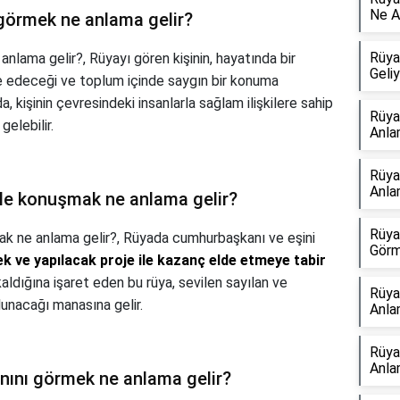
Ne A
görmek ne anlama gelir?
Rüya
anlama gelir?,
Rüyayı gören kişinin, hayatında bir
Geli
e edeceği ve toplum içinde saygın bir konuma
, kişinin çevresindeki insanlarla sağlam ilişkilere sahip
Rüya
elebilir.
Anla
Rüya
Anla
le konuşmak ne anlama gelir?
Rüya
k ne anlama gelir?,
Rüyada cumhurbaşkanı ve eşini
Görm
ek ve yapılacak proje ile kazanç elde etmeye tabir
e kaldığına işaret eden bu rüya, sevilen sayılan ve
Rüya
olunacağı manasına gelir.
Anla
Rüya
Anla
ını görmek ne anlama gelir?