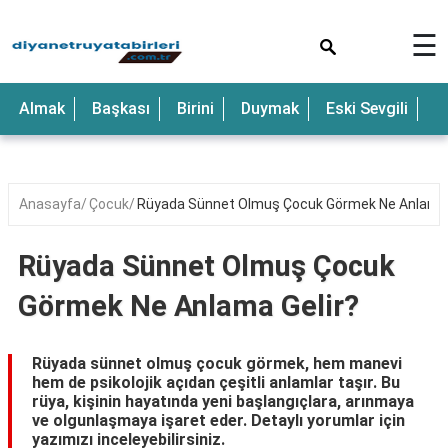
×
☰
Anne
Almak
Başkası
Birini
Duymak
Eski Sevgili
E
Araba
Baba
Bebek
Anasayfa
Çocuk
Rüyada Sünnet Olmuş Çocuk Görmek Ne Anlama 
Beyaz
Rüyada Sünnet Olmuş Çocuk
Çocuk
Görmek Ne Anlama Gelir?
Deniz
Düğün
Rüyada sünnet olmuş çocuk görmek, hem manevi
hem de psikolojik açıdan çeşitli anlamlar taşır. Bu
Erkek
rüya, kişinin hayatında yeni başlangıçlara, arınmaya
ve olgunlaşmaya işaret eder. Detaylı yorumlar için
Eski
yazımızı inceleyebilirsiniz.