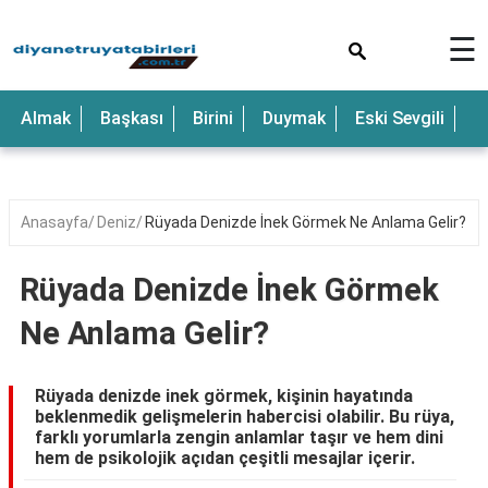
×
☰
Anne
Almak
Başkası
Birini
Duymak
Eski Sevgili
E
Araba
Baba
Bebek
Anasayfa
Deniz
Rüyada Denizde İnek Görmek Ne Anlama Gelir?
Beyaz
Rüyada Denizde İnek Görmek
Çocuk
Ne Anlama Gelir?
Deniz
Düğün
Rüyada denizde inek görmek, kişinin hayatında
beklenmedik gelişmelerin habercisi olabilir. Bu rüya,
Erkek
farklı yorumlarla zengin anlamlar taşır ve hem dini
hem de psikolojik açıdan çeşitli mesajlar içerir.
Eski