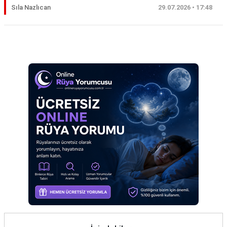
Sıla Nazlıcan
29.07.2026 • 17:48
Eş
Gelin
Reklam Alanı
Hamile
Kardeş
Kedi
Köpek
Ölmüş
Sevgili
Siyah
Yemek
Yılan