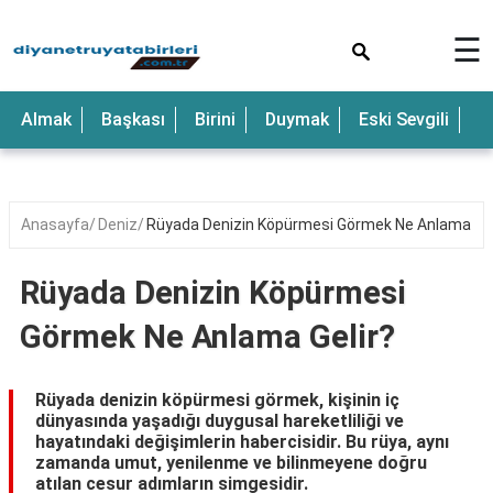
×
☰
Almak
Başkası
Birini
Duymak
Eski Sevgili
E
Anasayfa
Deniz
Rüyada Denizin Köpürmesi Görmek Ne Anlama Gel
Rüyada Denizin Köpürmesi
Görmek Ne Anlama Gelir?
Rüyada denizin köpürmesi görmek, kişinin iç
dünyasında yaşadığı duygusal hareketliliği ve
hayatındaki değişimlerin habercisidir. Bu rüya, aynı
zamanda umut, yenilenme ve bilinmeyene doğru
atılan cesur adımların simgesidir.