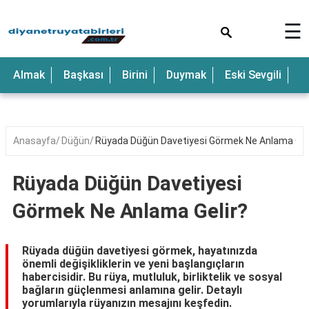
×
☰
Anne
Almak
Başkası
Birini
Duymak
Eski Sevgili
E
Araba
Baba
Bebek
Anasayfa
Düğün
Rüyada Düğün Davetiyesi Görmek Ne Anlama Gel
Beyaz
Rüyada Düğün Davetiyesi
Çocuk
Görmek Ne Anlama Gelir?
Deniz
Düğün
Rüyada düğün davetiyesi görmek, hayatınızda
önemli değişikliklerin ve yeni başlangıçların
Erkek
habercisidir. Bu rüya, mutluluk, birliktelik ve sosyal
bağların güçlenmesi anlamına gelir. Detaylı
Eski
yorumlarıyla rüyanızın mesajını keşfedin.