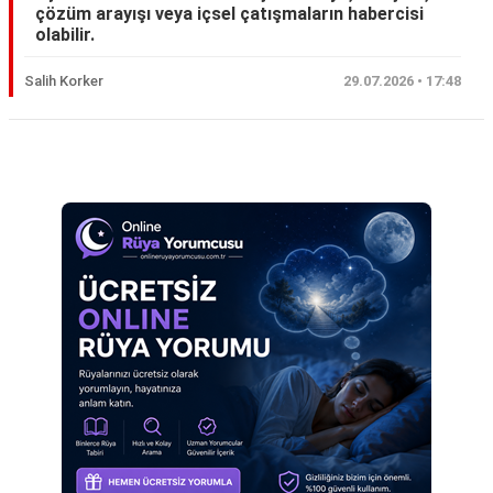
çözüm arayışı veya içsel çatışmaların habercisi
Eş
olabilir.
Gelin
Salih Korker
29.07.2026 • 17:48
Hamile
Kardeş
Reklam Alanı
Kedi
Köpek
Ölmüş
Sevgili
Siyah
Yemek
Yılan