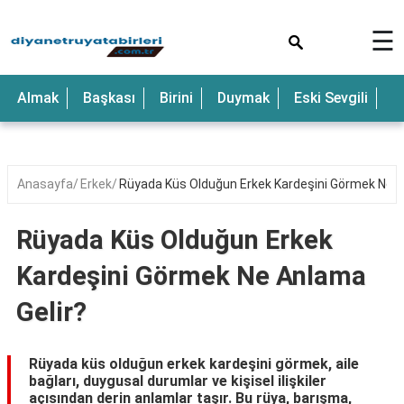
×
☰
Anne
Almak
Başkası
Birini
Duymak
Eski Sevgili
E
Araba
Baba
Bebek
Anasayfa
Erkek
Rüyada Küs Olduğun Erkek Kardeşini Görmek Ne A
Beyaz
Rüyada Küs Olduğun Erkek
Çocuk
Kardeşini Görmek Ne Anlama
Deniz
Gelir?
Düğün
Erkek
Rüyada küs olduğun erkek kardeşini görmek, aile
bağları, duygusal durumlar ve kişisel ilişkiler
Eski
açısından derin anlamlar taşır. Bu rüya, barışma,