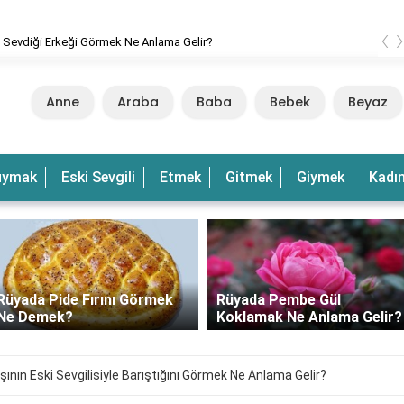
‹
 Dalgalı Deniz Görmek Ne Anlama Gelir?
Anne
Araba
Baba
Bebek
Beyaz
uymak
Eski Sevgili
Etmek
Gitmek
Giymek
Kadı
Deniz
Rüyada Pembe Gül
Rüyada Gün Batımında Deni
Koklamak Ne Anlama Gelir?
Görmek Ne Anlama Gelir?
nın Eski Sevgilisiyle Barıştığını Görmek Ne Anlama Gelir?