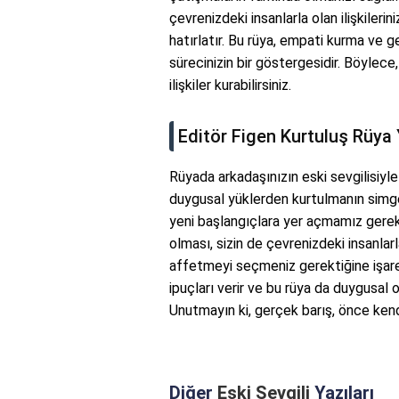
çevrenizdeki insanlarla olan ilişkileri
hatırlatır. Bu rüya, empati kurma ve
sürecinizin bir göstergesidir. Böylece
ilişkiler kurabilirsiniz.
Editör Figen Kurtuluş Rüya
Rüyada arkadaşınızın eski sevgilisiyl
duygusal yüklerden kurtulmanın simges
yeni başlangıçlara yer açmamız gerekt
olması, sizin de çevrenizdeki insanlar
affetmeyi seçmeniz gerektiğine işare
ipuçları verir ve bu rüya da duygusal 
Unutmayın ki, gerçek barış, önce kend
Diğer
Eski Sevgili
Yazıları