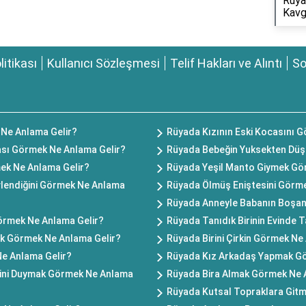
Rüyad
Kavg
olitikası
Kullanıcı Sözleşmesi
Telif Hakları ve Alıntı
So
Ne Anlama Gelir?
Rüyada Kızının Eski Kocasını 
ı Görmek Ne Anlama Gelir?
Rüyada Bebeğin Yuksekten Düş
mek Ne Anlama Gelir?
Rüyada Yeşil Manto Giymek Gö
Evlendiğini Görmek Ne Anlama
Rüyada Ölmüş Eniştesini Görme
Rüyada Anneyle Babanın Boşan
Görmek Ne Anlama Gelir?
Rüyada Tanıdık Birinin Evinde 
k Görmek Ne Anlama Gelir?
Rüyada Birini Çirkin Görmek Ne
e Anlama Gelir?
Rüyada Kız Arkadaş Yapmak Gö
ini Duymak Görmek Ne Anlama
Rüyada Bira Almak Görmek Ne 
Rüyada Kutsal Topraklara Git