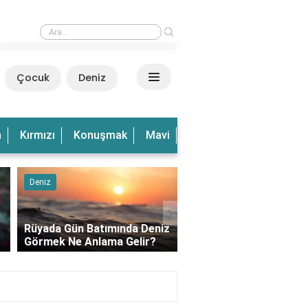
›
Rüyada Dalgalı Deniz Görmek Ne Anlama Gelir?
Çocuk
Deniz
n
Kırmızı
Konuşmak
Mavi
Olduğu
Olmak
Ve
Rüya Tabirleri
Kedi
›
Rüyada Büyük Fare
z
Yakalamak Ne Anlama
Rüyada Balkonda Kedi
Gelir?
Görmek Ne Anlama Gel