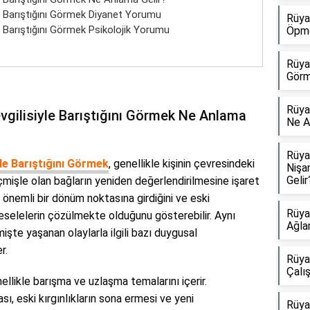
le Barıştığını Görmek Diyanet Yorumu
Rüya
e Barıştığını Görmek Psikolojik Yorumu
Öpme
Rüya
Görm
Rüya
vgilisiyle Barıştığını Görmek Ne Anlama
Ne A
Rüya
le Barıştığını Görmek
, genellikle kişinin çevresindeki
Nişa
Gelir?
çmişle olan bağların yeniden değerlendirilmesine işaret
 önemli bir dönüm noktasına girdiğini ve eski
Rüya
eselelerin çözülmekte olduğunu gösterebilir. Aynı
Ağla
işte yaşanan olaylarla ilgili bazı duygusal
r.
Rüya
Çalı
llikle barışma ve uzlaşma temalarını içerir.
sı, eski kırgınlıkların sona ermesi ve yeni
Rüya