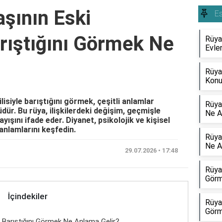
şının Eski
Es
arıştığını Görmek Ne
Rüya
Evle
Rüya
Konu
isiyle barıştığını görmek, çeşitli anlamlar
Rüya
dür. Bu rüya, ilişkilerdeki değişim, geçmişle
Ne A
şını ifade eder. Diyanet, psikolojik ve kişisel
anlamlarını keşfedin.
Rüya
Ne A
29.07.2026 • 17:48
Rüya
Görm
İçindekiler
Rüya
Görm
e Barıştığını Görmek Ne Anlama Gelir?