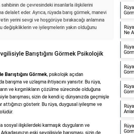
sahibinin de çevresindeki insanlarla ilişkilerini
Rüya
a delalet eder. Ayrıca, rüyada barış görmek, manevi
Görm
fretin yerini sevgi ve hoşgörüye bırakacağı anlamına
Rüya
lu değişikliklerin ve iyileşmelerin yakın olduğunu
Ne A
Rüyad
Görm
gilisiyle Barıştığını Görmek Psikolojik
Rüyad
Görm
le Barıştığını Görmek
, psikolojik açıdan
ında barışma ve uzlaşma ihtiyacını yansıtır. Bu rüya,
Rüya
ın ve kırgınlıkların çözülme sürecinde olduğuna
Görm
isiyle barışması, sizin de kendi iç dünyanızda geçmişle
ttığınızı gösterir. Bu rüya, duygusal iyileşme ve
Rüya
Anla
olüdür.
a sosyal ilişkilerdeki karmaşık duyguların ve
Rüya
Görm
Arkadaşınızın eski sevgilisiyle barışması, sizin de