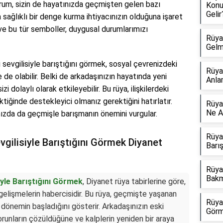
durum, sizin de hayatınızda geçmişten gelen bazı
Konu
Gelir?
a sağlıklı bir denge kurma ihtiyacınızın olduğuna işaret
dir ve bu tür semboller, duygusal durumlarımızı
Rüya
Gelm
 sevgilisiyle barıştığını görmek, sosyal çevrenizdeki
Rüya
de de olabilir. Belki de arkadaşınızın hayatında yeni
Anla
dolaylı olarak etkileyebilir. Bu rüya, ilişkilerdeki
tiğinde destekleyici olmanız gerektiğini hatırlatır.
Rüya
Ne A
ızda da geçmişle barışmanın önemini vurgular.
Rüyad
gilisiyle Barıştığını Görmek Diyanet
Barı
Rüya
Bakm
yle Barıştığını Görmek
, Diyanet rüya tabirlerine göre,
 gelişmelerin habercisidir. Bu rüya, geçmişte yaşanan
Rüya
ir dönemin başladığını gösterir. Arkadaşınızın eski
Görm
sorunların çözüldüğüne ve kalplerin yeniden bir araya