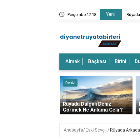
Yeni
rkeği Görmek Ne Anlama Gelir?
Perşembe 17:18
Rüyada
Almak
Başkası
Birini
D
‹
a Dalgalı Deniz
Rüyada Pide Fırını Görmek
k Ne Anlama Gelir?
Ne Demek?
Anasayfa
Eski Sevgili
Rüyada Arkadaşı