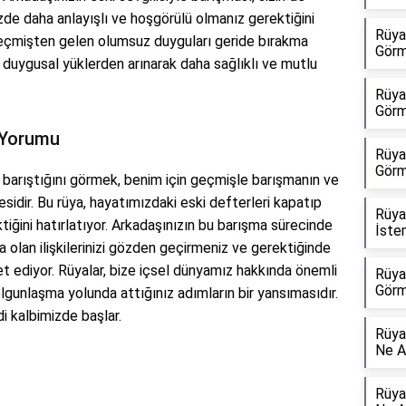
nizde daha anlayışlı ve hoşgörülü olmanız gerektiğini
Rüya
 geçmişten gelen olumsuz duyguları geride bırakma
Görm
, duygusal yüklerden arınarak daha sağlıklı ve mutlu
Rüya
Görm
 Yorumu
Rüya
Görm
e barıştığını görmek, benim için geçmişle barışmanın ve
idir. Bu rüya, hayatımızdaki eski defterleri kapatıp
Rüya
iğini hatırlatıyor. Arkadaşınızın bu barışma sürecinde
İste
la olan ilişkilerinizi gözden geçirmeniz ve gerektiğinde
t ediyor. Rüyalar, bize içsel dünyamız hakkında önemli
Rüya
Görm
olgunlaşma yolunda attığınız adımların bir yansımasıdır.
i kalbimizde başlar.
Rüya
Ne A
Rüya