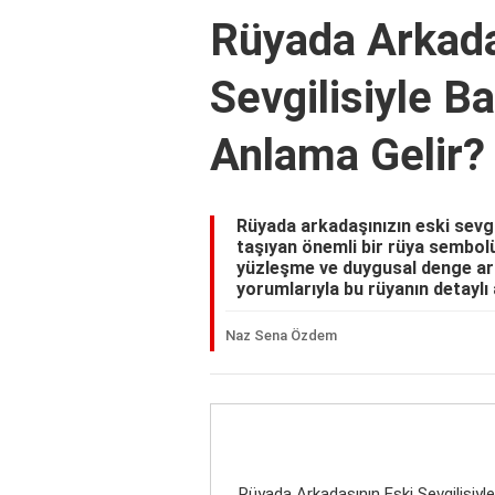
Rüyada Arkada
Sevgilisiyle B
Anlama Gelir?
Rüyada arkadaşınızın eski sevgil
taşıyan önemli bir rüya sembolü
yüzleşme ve duygusal denge arayı
yorumlarıyla bu rüyanın detaylı 
Naz Sena Özdem
Rüyada Arkadaşının Eski Sevgilisiyl