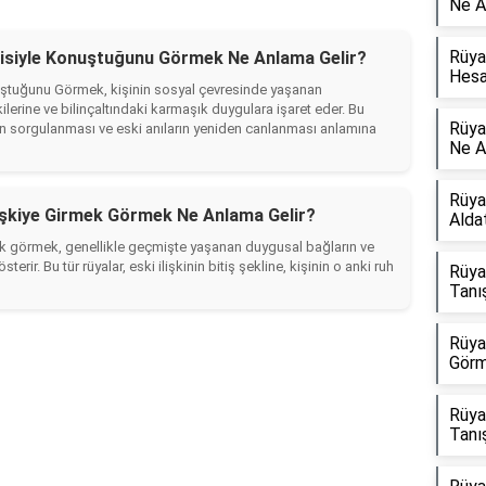
Ne A
Rüya
lisiyle Konuştuğunu Görmek Ne Anlama Gelir?
Hesa
uştuğunu Görmek, kişinin sosyal çevresinde yaşanan
tkilerine ve bilinçaltındaki karmaşık duygulara işaret eder. Bu
Rüya
ının sorgulanması ve eski anıların yeniden canlanması anlamına
Ne A
Rüyad
İlişkiye Girmek Görmek Ne Anlama Gelir?
Alda
rmek görmek, genellikle geçmişte yaşanan duygusal bağların ve
terir. Bu tür rüyalar, eski ilişkinin bitiş şekline, kişinin o anki ruh
Rüyad
Tanı
Rüya
Görm
Rüyad
Tanı