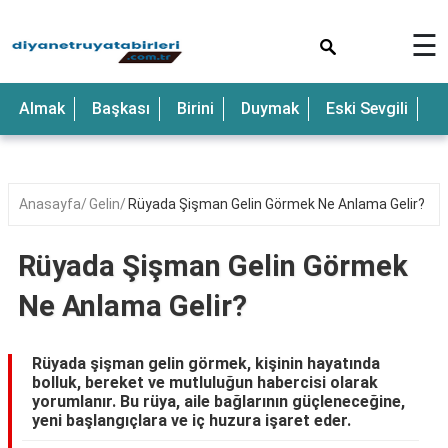
×
☰
Anne
Almak
Başkası
Birini
Duymak
Eski Sevgili
E
Araba
Baba
Bebek
Anasayfa
Gelin
Rüyada Şişman Gelin Görmek Ne Anlama Gelir?
Beyaz
Rüyada Şişman Gelin Görmek
Çocuk
Ne Anlama Gelir?
Deniz
Düğün
Rüyada şişman gelin görmek, kişinin hayatında
bolluk, bereket ve mutluluğun habercisi olarak
Erkek
yorumlanır. Bu rüya, aile bağlarının güçleneceğine,
yeni başlangıçlara ve iç huzura işaret eder.
Eski