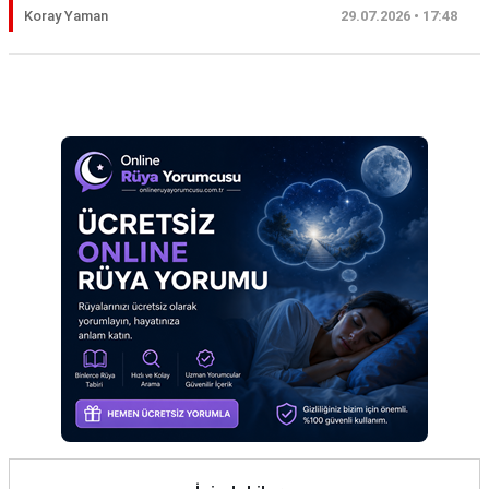
Koray Yaman
29.07.2026 • 17:48
Eş
Gelin
Reklam Alanı
Hamile
Kardeş
Kedi
Köpek
Ölmüş
Sevgili
Siyah
Yemek
Yılan