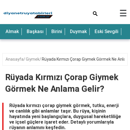
×
☰
Anne
Almak
Başkası
Birini
Duymak
Eski Sevgili
E
Araba
Baba
Bebek
Anasayfa
Giymek
Rüyada Kırmızı Çorap Giymek Görmek Ne Anlama
Beyaz
Rüyada Kırmızı Çorap Giymek
Çocuk
Görmek Ne Anlama Gelir?
Deniz
Düğün
Rüyada kırmızı çorap giymek görmek, tutku, enerji
ve canlılık gibi anlamlar taşır. Bu rüya, kişinin
Erkek
hayatında yeni başlangıçlara, duygusal hareketliliğe
ve içsel güçlere işaret eder. Detaylı yorumlarıyla
Eski
rüyanın anlamını keşfedin.