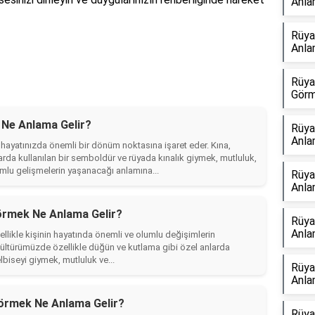
Anla
Rüya
Anla
Rüya
Görm
 Ne Anlama Gelir?
Rüya
Anla
hayatınızda önemli bir dönüm noktasına işaret eder. Kına,
rda kullanılan bir semboldür ve rüyada kınalık giymek, mutluluk,
umlu gelişmelerin yaşanacağı anlamına...
Rüya
Anla
örmek Ne Anlama Gelir?
Rüya
Anla
likle kişinin hayatında önemli ve olumlu değişimlerin
kültürümüzde özellikle düğün ve kutlama gibi özel anlarda
lbiseyi giymek, mutluluk ve...
Rüya
Anla
Görmek Ne Anlama Gelir?
Rüya