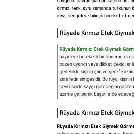
duygusal davranışlardan kaçınması, a
kırmızı renk, aynı zamanda tutkunun ko
rüya, dengeli ve bilinçli hareket etme
Rüyada Kırmızı Etek Giyme
Rüyada Kırmızı Etek Giymek Gör
hayırlı ve bereketli bir döneme gire
bazen uyarıcı veya dikkat çekici anl
genellikle kişinin şan ve şeref kazan
zarafetin simgesidir. Bu rüya, kişi
çevresinde saygı göreceğini gösterir.
azimle çalışarak başarı elde edeceği
Rüyada Kırmızı Etek Giyme
Rüyada Kırmızı Etek Giymek Görm
tutkularını ve arzularını yansıtır. Kırm