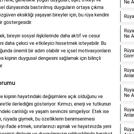
Ne A
 içsel dünyasında bastırılmış duyguların ortaya çıkma
zgüven eksikliği yaşayan bireyler için, bu rüya kendini
Rüya
 göstergesidir.
Rüya
k, bireyin sosyal ilişkilerinde daha aktif ve cesur
Ne A
ni daha çekici ve etkileyici hissetmek isteyebilir. Bu
Rüya
ğunda önemli bir adım olabilir ve içsel motivasyonların
Görm
a kişinin duygusal dengesini sağlamak için bilinçli
r.
Rüya
Anla
Yorumu
Rüya
Ne A
e kişinin hayatındaki değişimlere açık olduğunu ve
le ilerlediğini gösteriyor. Kırmızı, enerji ve tutkunun
Rüya
çindeki canlılığı ve yaşam sevincini simgeliyor. Etek ise
Anla
n, rüyada giymek, bu özelliklerin benimsenmesi
 iyi ifade etmek, sınırlarınızı aşmak ve hayatınızda yeni
Rüya
ç sesinizi dinleyin ve duygularınızın rehberliğinde hareket