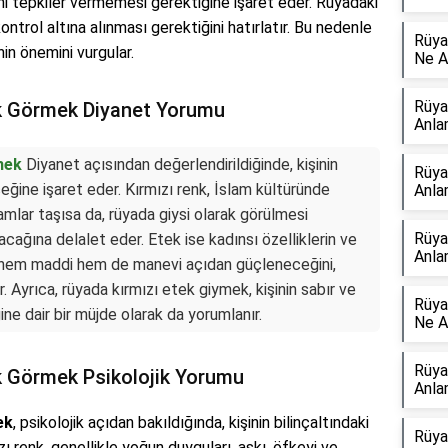
ni tepkiler vermemesi gerektiğine işaret eder. Rüyadaki
ntrol altına alınması gerektiğini hatırlatır. Bu nedenle
Rüya
nin önemini vurgular.
Ne A
Rüya
k Görmek Diyanet Yorumu
Anla
mek
Diyanet açısından değerlendirildiğinde, kişinin
Rüya
ceğine işaret eder. Kırmızı renk, İslam kültüründe
Anla
amlar taşısa da, rüyada giysi olarak görülmesi
Rüya
acağına delalet eder. Etek ise kadınsı özelliklerin ve
Anla
nin hem maddi hem de manevi açıdan güçleneceğini,
 Ayrıca, rüyada kırmızı etek giymek, kişinin sabır ve
Rüya
ne dair bir müjde olarak da yorumlanır.
Ne A
Rüya
k Görmek Psikolojik Yorumu
Anla
ek
, psikolojik açıdan bakıldığında, kişinin bilinçaltındaki
Rüya
ızı renk, genellikle yoğun duyguları, aşkı, öfkeyi ve