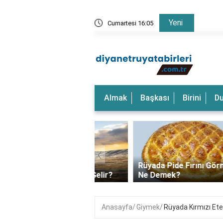
Yeni
rkeği Görmek Ne Anlama Gelir?
Cumartesi 16:05
Rüyada
Almak
Başkası
Birini
D
‹
a Dalgalı Deniz
Rüyada Pide Fırını Görmek
k Ne Anlama Gelir?
Ne Demek?
Anasayfa
Giymek
Rüyada Kırmızı Et