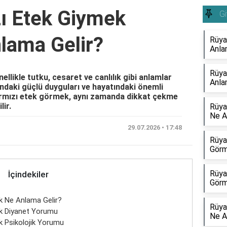
ı Etek Giymek
G
lama Gelir?
Rüya
Anla
Rüya
llikle tutku, cesaret ve canlılık gibi anlamlar
Anla
sındaki güçlü duyguları ve hayatındaki önemli
ırmızı etek görmek, aynı zamanda dikkat çekme
lir.
Rüya
Ne A
29.07.2026 • 17:48
Rüya
Görm
Rüya
İçindekiler
Görm
k Ne Anlama Gelir?
Rüya
k Diyanet Yorumu
Ne A
 Psikolojik Yorumu