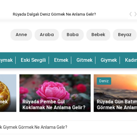
‹
 Dalgalı Deniz Görmek Ne Anlama Gelir?
Anne
Araba
Baba
Bebek
Beyaz
uymak
Eski Sevgili
Etmek
Gitmek
Giymek
Kadı
Deniz
Rüyada Pembe Gül
Rüyada Gün Batımında Deni
Koklamak Ne Anlama Gelir?
Görmek Ne Anlama Gelir?
ek Giymek Görmek Ne Anlama Gelir?