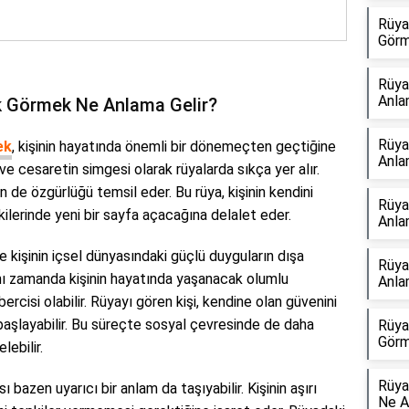
Rüya
Görm
Rüya
Anla
k Görmek Ne Anlama Gelir?
Rüya
ek
, kişinin hayatında önemli bir dönemeçten geçtiğine
Anla
i ve cesaretin simgesi olarak rüyalarda sıkça yer alır.
n de özgürlüğü temsil eder. Bu rüya, kişinin kendini
Rüya
ilerinde yeni bir sayfa açacağına delalet eder.
Anla
e kişinin içsel dünyasındaki güçlü duyguların dışa
Rüya
ynı zamanda kişinin hayatında yaşanacak olumlu
Anla
ercisi olabilir. Rüyayı gören kişi, kendine olan güvenini
başlayabilir. Bu süreçte sosyal çevresinde de daha
Rüya
Görm
lebilir.
Rüya
bazen uyarıcı bir anlam da taşıyabilir. Kişinin aşırı
Ne A