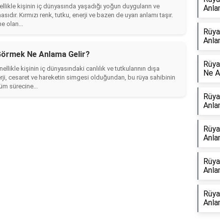
likle kişinin iç dünyasında yaşadığı yoğun duyguların ve
Anla
ıdır. Kırmızı renk, tutku, enerji ve bazen de uyarı anlamı taşır.
e olan...
Rüya
Anla
Görmek Ne Anlama Gelir?
Rüya
ikle kişinin iç dünyasındaki canlılık ve tutkularının dışa
Ne A
erji, cesaret ve hareketin simgesi olduğundan, bu rüya sahibinin
üm sürecine...
Rüya
Anla
Rüya
Anla
Rüya
Anla
Rüya
Anla