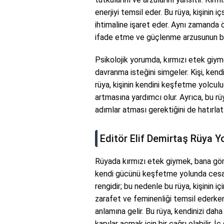
enerjiyi temsil eder. Bu rüya, kişinin
ihtimaline işaret eder. Aynı zamanda ö
ifade etme ve güçlenme arzusunun bir
Psikolojik yorumda, kırmızı etek giyme
davranma isteğini simgeler. Kişi, kendi
rüya, kişinin kendini keşfetme yolculu
artmasına yardımcı olur. Ayrıca, bu rüy
adımlar atması gerektiğini de hatırlatı
Editör Elif Demirtaş Rüya 
Rüyada kırmızı etek giymek, bana gör
kendi gücünü keşfetme yolunda cesaret
rengidir; bu nedenle bu rüya, kişinin i
zarafet ve feminenliği temsil ederke
anlamına gelir. Bu rüya, kendinizi daha
kapılar açmak için bir çağrı olabilir. İ