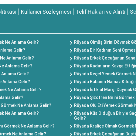
olitikası
Kullanıcı Sözleşmesi
Telif Hakları ve Alıntı
So
ek Ne Anlama Gelir?
Rüyada Ölmüş Birini Dövmek G
Anlama Gelir?
Rüyada Bir Kadının Seni Öpmes
Ne Anlama Gelir?
Rüyada Erkek Çocuğunun Sana 
Ne Anlama Gelir?
Rüyada Kadınların Kavga Ettiğ
 Anlama Gelir?
Rüyada Reçel Yemek Görmek Ne
 Anlama Gelir?
Rüyada Babanın Namaz Kıldığı
mek Ne Anlama Gelir?
Rüyada İstiklal Marşı Duymak 
lama Gelir?
Rüyada Şizofren Birini Görmek
i Görmek Ne Anlama Gelir?
Rüyada Ölü Eti Yemek Görmek 
ek Ne Anlama Gelir?
Rüyada Küs Olduğun Biriyle S
Gelir?
ını Görmek Ne Anlama Gelir?
Rüyada Kraliçe Olmak Görmek 
örmek Ne Anlama Gelir?
Rüyada Erkek Çocuğunun Düşt