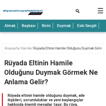
×
☰
Anne
Almak
Başkası
Birini
Duymak
Eski Sevgili
E
Araba
Baba
Bebek
Anasayfa
Hamile
Rüyada Eltinin Hamile Olduğunu Duymak Görmek
Beyaz
Rüyada Eltinin Hamile
Çocuk
Olduğunu Duymak Görmek Ne
Deniz
Anlama Gelir?
Düğün
Erkek
Rüyada eltinin hamile olduğunu duymak, aile
ilişkileri, sorumluluklar ve yeni başlangıçlar
Eski
hakkında önemli mesajlar taşır. Bu rüya,