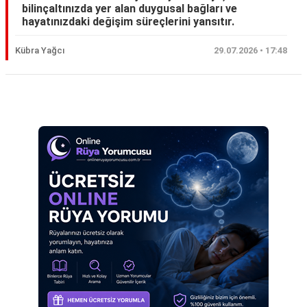
bilinçaltınızda yer alan duygusal bağları ve
Eş
hayatınızdaki değişim süreçlerini yansıtır.
Gelin
Kübra Yağcı
29.07.2026 • 17:48
Hamile
Kardeş
Reklam Alanı
Kedi
Köpek
Ölmüş
Sevgili
Siyah
Yemek
Yılan