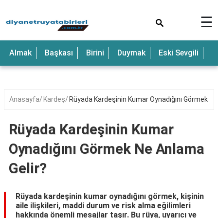
×
☰
Anne
Almak
Başkası
Birini
Duymak
Eski Sevgili
E
Araba
Baba
Bebek
Anasayfa
Kardeş
Rüyada Kardeşinin Kumar Oynadığını Görmek Ne
Beyaz
Rüyada Kardeşinin Kumar
Çocuk
Oynadığını Görmek Ne Anlama
Deniz
Gelir?
Düğün
Erkek
Rüyada kardeşinin kumar oynadığını görmek, kişinin
aile ilişkileri, maddi durum ve risk alma eğilimleri
Eski
hakkında önemli mesajlar taşır. Bu rüya, uyarıcı ve