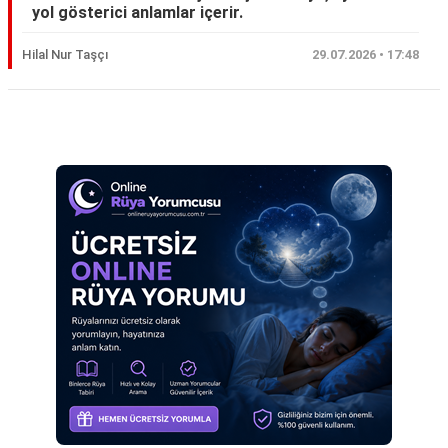
yol gösterici anlamlar içerir.
Eş
Hilal Nur Taşçı
29.07.2026 • 17:48
Gelin
Hamile
Reklam Alanı
Kardeş
Kedi
Köpek
Ölmüş
Sevgili
Siyah
Yemek
Yılan