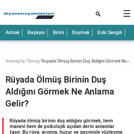
×
☰
Anne
Almak
Başkası
Birini
Duymak
Eski Sevgili
E
Araba
Baba
Bebek
Anasayfa
Ölmüş
Rüyada Ölmüş Birinin Duş Aldığını Görmek Ne Anl
Beyaz
Rüyada Ölmüş Birinin Duş
Çocuk
Aldığını Görmek Ne Anlama
Deniz
Gelir?
Düğün
Erkek
Rüyada ölmüş birinin duş aldığını görmek, hem
manevi hem de psikolojik açıdan derin anlamlar
Eski
taşır. Bu rüya, arınma, huzur ve geçmişle yüzleşme