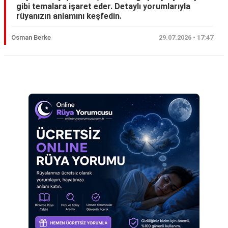
gibi temalara işaret eder. Detaylı yorumlarıyla
Eş
rüyanızın anlamını keşfedin.
Gelin
Osman Berke
29.07.2026 • 17:47
Hamile
Kardeş
Reklam Alanı
Kedi
Köpek
Ölmüş
Sevgili
Siyah
Yemek
Yılan