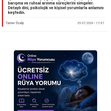
barışma ve ruhsal arınma süreçlerini simgeler.
Eş
Detaylı dini, psikolojik ve kişisel yorumlarla anlamını
keşfedin.
Gelin
Tamer Özalp
29.07.2026 • 17:47
Hamile
Kardeş
Reklam Alanı
Kedi
Köpek
Ölmüş
Sevgili
Siyah
Yemek
Yılan