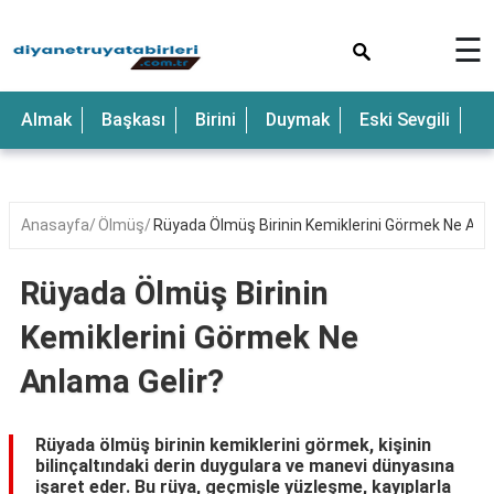
×
☰
Anne
Almak
Başkası
Birini
Duymak
Eski Sevgili
E
Araba
Baba
Bebek
Anasayfa
Ölmüş
Rüyada Ölmüş Birinin Kemiklerini Görmek Ne Anl
Beyaz
Rüyada Ölmüş Birinin
Çocuk
Kemiklerini Görmek Ne
Deniz
Anlama Gelir?
Düğün
Erkek
Rüyada ölmüş birinin kemiklerini görmek, kişinin
bilinçaltındaki derin duygulara ve manevi dünyasına
Eski
işaret eder. Bu rüya, geçmişle yüzleşme, kayıplarla