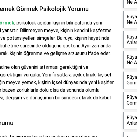
Ne A
Yemek Görmek Psikolojik Yorumu
Rüya
Ne A
Görmek
, psikolojik açıdan kişinin bilinçaltında yeni
 yansıtır. Bilinmeyen meyve, kişinin kendini keşfetme
Rüya
ve potansiyelleri simgeler. Bu rüya, kişinin hayatında
Anla
kabul etme sürecinde olduğunu gösterir. Aynı zamanda,
ak, kişinin öğrenme ve gelişme arzusunu ifade eder.
Rüya
Ne A
ndine olan güvenini artırması gerektiğini ve
gerektiğini vurgular. Yeni fırsatlara açık olmak, kişisel
Rüya
ğin meyve yemek, kişinin içsel dünyasında yeni keşifler
Görm
 bazen zorluklarla dolu olsa da sonunda olumlu
Rüya
ya, değişim ve dönüşümün bir simgesi olarak da kabul
Görm
Rüya
orumu
Anla
k, benim için hayatın sunduğu sürprizlere ve