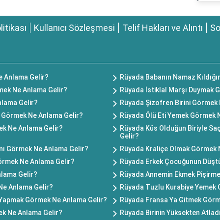
olitikası
Kullanıcı Sözleşmesi
Telif Hakları ve Alıntı
So
 Anlama Gelir?
Rüyada Babanın Namaz Kıldığı
mek Ne Anlama Gelir?
Rüyada İstiklal Marşı Duymak 
lama Gelir?
Rüyada Şizofren Birini Görmek
i Görmek Ne Anlama Gelir?
Rüyada Ölü Eti Yemek Görmek 
ek Ne Anlama Gelir?
Rüyada Küs Olduğun Biriyle S
Gelir?
ını Görmek Ne Anlama Gelir?
Rüyada Kraliçe Olmak Görmek 
örmek Ne Anlama Gelir?
Rüyada Erkek Çocuğunun Düşt
lama Gelir?
Rüyada Annemin Ekmek Pişirme
Ne Anlama Gelir?
Rüyada Tuzlu Kurabiye Yemek 
k Yapmak Görmek Ne Anlama Gelir?
Rüyada Fransa Ya Gitmek Görm
k Ne Anlama Gelir?
Rüyada Birinin Yüksekten Atlad