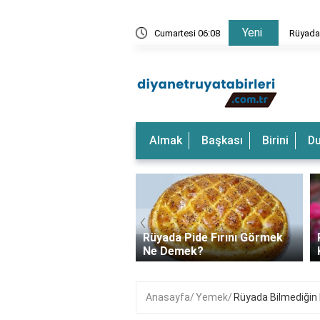
Yeni
rkeği Görmek Ne Anlama Gelir?
Cumartesi 06:08
Rüyada
Almak
Başkası
Birini
D
‹
a Dalgalı Deniz
Rüyada Pide Fırını Görmek
k Ne Anlama Gelir?
Ne Demek?
Anasayfa
Yemek
Rüyada Bilmediğin