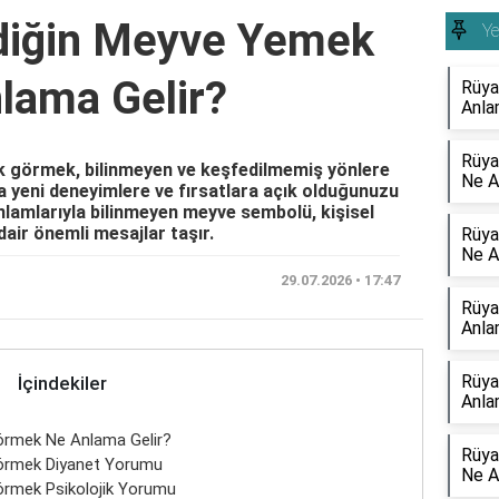
diğin Meyve Yemek
Y
lama Gelir?
Rüya
Anla
Rüya
 görmek, bilinmeyen ve keşfedilmemiş yönlere
Ne A
da yeni deneyimlere ve fırsatlara açık olduğunuzu
anlamlarıyla bilinmeyen meyve sembolü, kişisel
dair önemli mesajlar taşır.
Rüya
Ne A
29.07.2026 • 17:47
Rüya
Anla
Rüya
İçindekiler
Anla
örmek Ne Anlama Gelir?
Rüya
örmek Diyanet Yorumu
Ne A
rmek Psikolojik Yorumu