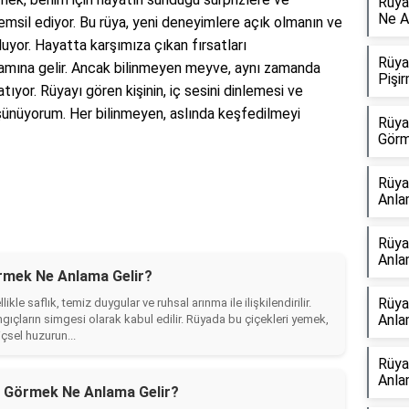
Rüya
Ne A
msil ediyor. Bu rüya, yeni deneyimlere açık olmanın ve
yor. Hayatta karşımıza çıkan fırsatları
Rüya
amına gelir. Ancak bilinmeyen meyve, aynı zamanda
Pişi
atıyor. Rüyayı gören kişinin, iç sesini dinlemesi ve
şünüyorum. Her bilinmeyen, aslında keşfedilmeyi
Rüya
Görm
Rüya
Anla
Rüya
Anla
rmek Ne Anlama Gelir?
Rüya
 saflık, temiz duygular ve ruhsal arınma ile ilişkilendirilir.
Anla
gıçların simgesi olarak kabul edilir. Rüyada bu çiçekleri yemek,
içsel huzurun...
Rüya
Anla
 Görmek Ne Anlama Gelir?