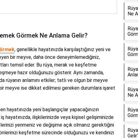
Rüya
Ne A
Rüya
Görm
Yemek Görmek Ne Anlama Gelir?
Rüya
Görmek
, genellikle hayatınızda karşılaştığınız yeni ve
Görm
nmeyen bir meyve, daha önce deneyimlemediğiniz,
atları temsil eder. Bu rüya, merak ve keşfetme
Rüya
üzleşmeye hazır olduğunuzu gösterir. Aynı zamanda,
Anla
 rüyanın anlamını etkiler; tatlı ve olgun bir meyve
bir meyve ise dikkat edilmesi gereken durumlara işaret
Rüya
Ne A
n hayatınızda yeni başlangıçlar yapacağınızın
Rüya
Görm
 iş hayatınızda, ilişkilerinizde veya kişisel gelişiminizde
işelerinizi yenmeniz ve değişime açık olmanız gerektiğini
Rüya
 yönlerinizi keşfetme sürecinde olduğunuzu ve kendinizi
Gelir