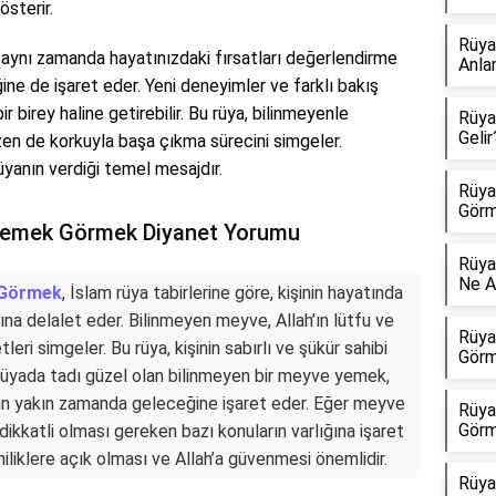
österir.
Rüya
aynı zamanda hayatınızdaki fırsatları değerlendirme
Anla
ne de işaret eder. Yeni deneyimler ve farklı bakış
ir birey haline getirebilir. Bu rüya, bilinmeyenle
Rüya
Gelir
en de korkuyla başa çıkma sürecini simgeler.
yanın verdiği temel mesajdır.
Rüya
Görm
Yemek Görmek Diyanet Yorumu
Rüya
Ne A
 Görmek
, İslam rüya tabirlerine göre, kişinin hayatında
ına delalet eder. Bilinmeyen meyve, Allah’ın lütfu ve
Rüya
eri simgeler. Bu rüya, kişinin sabırlı ve şükür sahibi
Görm
a, rüyada tadı güzel olan bilinmeyen bir meyve yemek,
erin yakın zamanda geleceğine işaret eder. Eğer meyve
Rüya
Görm
dikkatli olması gereken bazı konuların varlığına işaret
niliklere açık olması ve Allah’a güvenmesi önemlidir.
Rüya