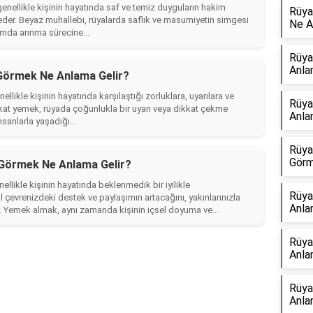
ellikle kişinin hayatında saf ve temiz duyguların hakim
Rüya
eder. Beyaz muhallebi, rüyalarda saflık ve masumiyetin simgesi
Ne A
amda arınma sürecine...
Rüya
Anla
Görmek Ne Anlama Gelir?
ikle kişinin hayatında karşılaştığı zorluklara, uyarılara ve
Rüya
okat yemek, rüyada çoğunlukla bir uyarı veya dikkat çekme
Anla
nsanlarla yaşadığı...
Rüya
Görm
Görmek Ne Anlama Gelir?
likle kişinin hayatında beklenmedik bir iyilikle
Rüya
l çevrenizdeki destek ve paylaşımın artacağını, yakınlarınızla
Anla
r. Yemek almak, aynı zamanda kişinin içsel doyuma ve...
Rüya
Anla
Rüya
Anla