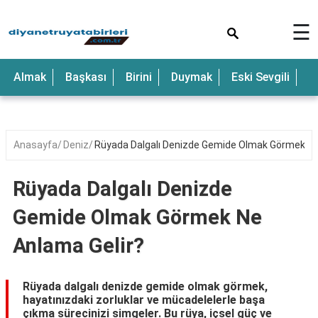
×
☰
Anne
Almak
Başkası
Birini
Duymak
Eski Sevgili
E
Araba
Baba
Bebek
Anasayfa
Deniz
Rüyada Dalgalı Denizde Gemide Olmak Görmek Ne
Beyaz
Rüyada Dalgalı Denizde
Çocuk
Gemide Olmak Görmek Ne
Deniz
Anlama Gelir?
Düğün
Erkek
Rüyada dalgalı denizde gemide olmak görmek,
hayatınızdaki zorluklar ve mücadelelerle başa
Eski
çıkma sürecinizi simgeler. Bu rüya, içsel güç ve