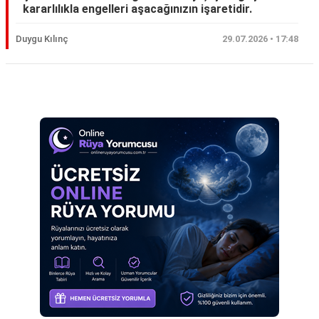
kararlılıkla engelleri aşacağınızın işaretidir.
Eş
Duygu Kılınç
29.07.2026 • 17:48
Gelin
Hamile
Reklam Alanı
Kardeş
Kedi
Köpek
Ölmüş
Sevgili
Siyah
Yemek
Yılan