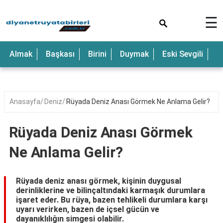
×
☰
Anne
Almak
Başkası
Birini
Duymak
Eski Sevgili
E
Araba
Baba
Bebek
Anasayfa
Deniz
Rüyada Deniz Anası Görmek Ne Anlama Gelir?
Beyaz
Rüyada Deniz Anası Görmek
Çocuk
Ne Anlama Gelir?
Deniz
Düğün
Rüyada deniz anası görmek, kişinin duygusal
derinliklerine ve bilinçaltındaki karmaşık durumlara
Erkek
işaret eder. Bu rüya, bazen tehlikeli durumlara karşı
uyarı verirken, bazen de içsel gücün ve
Eski
dayanıklılığın simgesi olabilir.