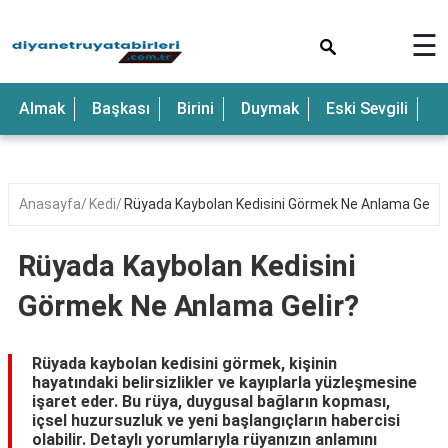
×
☰
Anne
Almak
Başkası
Birini
Duymak
Eski Sevgili
E
Araba
Baba
Bebek
Anasayfa
Kedi
Rüyada Kaybolan Kedisini Görmek Ne Anlama Gelir?
Beyaz
Rüyada Kaybolan Kedisini
Çocuk
Görmek Ne Anlama Gelir?
Deniz
Düğün
Rüyada kaybolan kedisini görmek, kişinin
hayatındaki belirsizlikler ve kayıplarla yüzleşmesine
Erkek
işaret eder. Bu rüya, duygusal bağların kopması,
içsel huzursuzluk ve yeni başlangıçların habercisi
Eski
olabilir. Detaylı yorumlarıyla rüyanızın anlamını