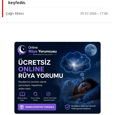
keşfedin.
Eş
Çağrı Ekinci
29.07.2026 • 17:48
Gelin
Hamile
Reklam Alanı
Kardeş
Kedi
Köpek
Ölmüş
Sevgili
Siyah
Yemek
Yılan