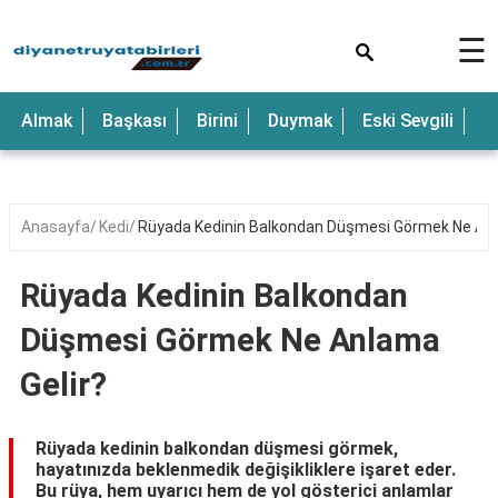
×
☰
Anne
Almak
Başkası
Birini
Duymak
Eski Sevgili
E
Araba
Baba
Bebek
Anasayfa
Kedi
Rüyada Kedinin Balkondan Düşmesi Görmek Ne Anl
Beyaz
Rüyada Kedinin Balkondan
Çocuk
Düşmesi Görmek Ne Anlama
Deniz
Gelir?
Düğün
Erkek
Rüyada kedinin balkondan düşmesi görmek,
hayatınızda beklenmedik değişikliklere işaret eder.
Eski
Bu rüya, hem uyarıcı hem de yol gösterici anlamlar