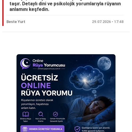
taşır. Detaylı dini ve psikolojik yorumlarıyla rüyanın
Eş
anlamını keşfedin.
Gelin
Beste Yurt
29.07.2026 • 17:48
Hamile
Kardeş
Reklam Alanı
Kedi
Köpek
Ölmüş
Sevgili
Siyah
Yemek
Yılan