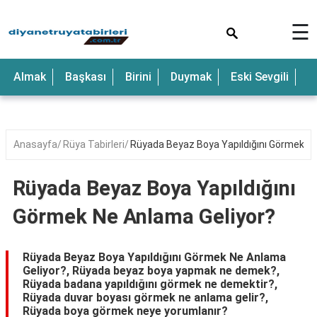
×
☰
Anne
Almak
Başkası
Birini
Duymak
Eski Sevgili
E
Araba
Baba
Bebek
Anasayfa
Rüya Tabirleri
Rüyada Beyaz Boya Yapıldığını Görmek Ne
Beyaz
Rüyada Beyaz Boya Yapıldığını
Çocuk
Görmek Ne Anlama Geliyor?
Deniz
Düğün
Rüyada Beyaz Boya Yapıldığını Görmek Ne Anlama
Geliyor?, Rüyada beyaz boya yapmak ne demek?,
Erkek
Rüyada badana yapıldığını görmek ne demektir?,
Rüyada duvar boyası görmek ne anlama gelir?,
Eski
Rüyada boya görmek neye yorumlanır?