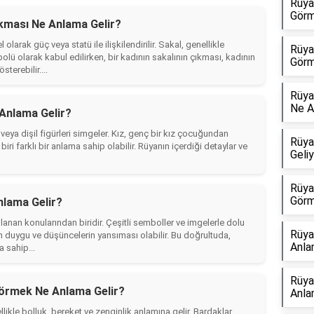
Rüya
Görm
ıkması Ne Anlama Gelir?
olarak güç veya statü ile ilişkilendirilir. Sakal, genellikle
Rüya
olü olarak kabul edilirken, bir kadının sakalının çıkması, kadının
Görm
sterebilir....
Rüya
Ne A
Anlama Gelir?
i veya dişil figürleri simgeler. Kız, genç bir kız çocuğundan
Rüya
biri farklı bir anlama sahip olabilir. Rüyanın içerdiği detaylar ve
Geli
Rüya
Görm
nlama Gelir?
ulanan konularından biridir. Çeşitli semboller ve imgelerle dolu
Rüya
n duygu ve düşüncelerin yansıması olabilir. Bu doğrultuda,
Anla
 sahip...
Rüya
örmek Ne Anlama Gelir?
Anla
kle bolluk, bereket ve zenginlik anlamına gelir. Bardaklar,