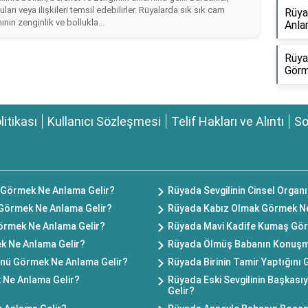
rı veya ilişkileri temsil edebilirler. Rüyalarda sık sık cam
Rüya
nın zenginlik ve bollukla...
Anla
Rüya
Görm
olitikası
Kullanıcı Sözleşmesi
Telif Hakları ve Alıntı
So
ı Görmek Ne Anlama Gelir?
Rüyada Sevgilinin Cinsel Organ
Görmek Ne Anlama Gelir?
Rüyada Kabız Olmak Görmek Ne
 Görmek Ne Anlama Gelir?
Rüyada Mavi Kadife Kumaş Gör
ek Ne Anlama Gelir?
Rüyada Ölmüş Babanın Konuşm
nü Görmek Ne Anlama Gelir?
Rüyada Birinin Tamir Yaptığını
 Ne Anlama Gelir?
Rüyada Eski Sevgilinin Başkası
Gelir?