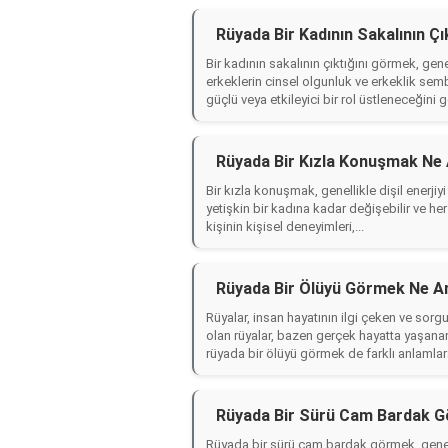
Rüyada Bir Kadının Sakalının Ç
Bir kadının sakalının çıktığını görmek, genel 
erkeklerin cinsel olgunluk ve erkeklik semb
güçlü veya etkileyici bir rol üstleneceğini gö
Rüyada Bir Kızla Konuşmak Ne 
Bir kızla konuşmak, genellikle dişil enerjiy
yetişkin bir kadına kadar değişebilir ve her 
kişinin kişisel deneyimleri,...
Rüyada Bir Ölüyü Görmek Ne A
Rüyalar, insan hayatının ilgi çeken ve sorg
olan rüyalar, bazen gerçek hayatta yaşana
rüyada bir ölüyü görmek de farklı anlamlara
Rüyada Bir Sürü Cam Bardak G
Rüyada bir sürü cam bardak görmek, genelli