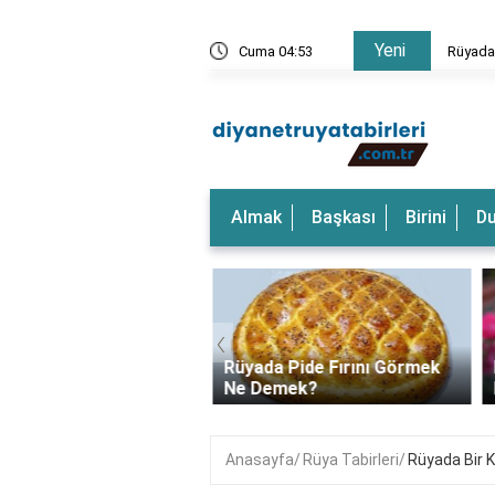
Yeni
rkeği Görmek Ne Anlama Gelir?
Cuma 04:53
Rüyada
Almak
Başkası
Birini
D
‹
a Dalgalı Deniz
Rüyada Pide Fırını Görmek
k Ne Anlama Gelir?
Ne Demek?
Anasayfa
Rüya Tabirleri
Rüyada Bir K