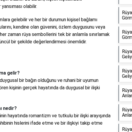
 yansıması olabilir.
Rüya
Görm
mlara gelebilir ve her bir durumun kişisel bağlamı
zularını, kendine olan güvenini, özlem duygusunu veya
Rüya
, her zaman rüya sembollerini tek bir anlamla sınırlamak
Görm
tüncül bir şekilde değerlendirmesi önemlidir.
Rüya
Geli
Rüya
ma gelir?
Geli
 duygusal bir bağın olduğunu ve ruhani bir uyumun
ören kişinin gerçek hayatında da duygusal bir ilişki
Rüya
Anla
ı nedir?
Rüya
Anla
inin hayatında romantizm ve tutkulu bir ilişki arayışında
ibinin hislerini ifade etme ve bir ilişkiyi takip etme
Rüya