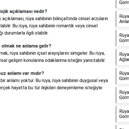
Görm
lojik açıklaması nedir?
Rüya
 açıklaması, rüya sahibinin bilinçaltında cinsel arzuların
Anla
bilir. Bu rüya, rüya sahibinin romantik veya cinsel
durumlarla ilgili olabilir.
Rüya
Görm
k olmak ne anlama gelir?
ak, rüya sahibinin içsel arayışlarını simgeler. Bu rüya,
Rüya
Ağla
sal gelişim konularına odaklanma isteğini yansıtabilir.
suz anlamı var mıdır?
Rüya
Görm
bir anlamı yoktur. Bu rüya, rüya sahibinin duygusal veya
erçek hayatta bu tür ilişkileri deneyimleme isteğiyle
Rüya
Görm
Rüya
Görm