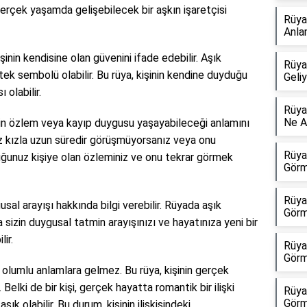
gerçek yaşamda gelişebilecek bir aşkın işaretçisi
Rüya
Anla
işinin kendisine olan güvenini ifade edebilir. Aşık
Rüya
tek sembolü olabilir. Bu rüya, kişinin kendine duyduğu
Geli
 olabilir.
Rüya
Ne A
şinin özlem veya kayıp duygusu yaşayabileceği anlamını
uz kızla uzun süredir görüşmüyorsanız veya onu
Rüya
ğunuz kişiye olan özleminiz ve onu tekrar görmek
Görm
Rüya
gusal arayışı hakkında bilgi verebilir. Rüyada aşık
Görm
 sizin duygusal tatmin arayışınızı ve hayatınıza yeni bir
lir.
Rüya
Görm
olumlu anlamlara gelmez. Bu rüya, kişinin gerçek
 Belki de bir kişi, gerçek hayatta romantik bir ilişki
Rüya
Görm
ık olabilir. Bu durum, kişinin ilişkisindeki