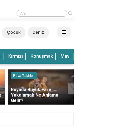
›
Rüyada Dalgalı Deniz Görmek Ne Anlama Gelir?
Çocuk
Deniz
n
Kırmızı
Konuşmak
Mavi
Olduğu
Olmak
Ve
Rüya Tabirleri
Kedi
›
Rüyada Büyük Fare
z
Yakalamak Ne Anlama
Rüyada Balkonda Kedi
Gelir?
Görmek Ne Anlama Gel