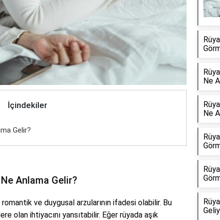
Rüya
Görm
Rüya
Ne A
Rüya
İçindekiler
Ne A
ama Gelir?
Rüya
Görm
Rüya
Görm
 Ne Anlama Gelir?
Rüya
 romantik ve duygusal arzularının ifadesi olabilir. Bu
Geli
ilere olan ihtiyacını yansıtabilir. Eğer rüyada aşık