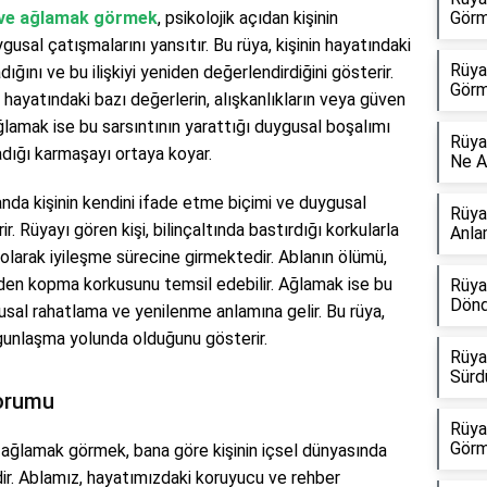
 ve ağlamak görmek
, psikolojik açıdan kişinin
Görm
ygusal çatışmalarını yansıtır. Bu rüya, kişinin hayatındaki
Rüya
adığını ve bu ilişkiyi yeniden değerlendirdiğini gösterir.
Görm
 hayatındaki bazı değerlerin, alışkanlıkların veya güven
ğlamak ise bu sarsıntının yarattığı duygusal boşalımı
Rüya
adığı karmaşayı ortaya koyar.
Ne A
nda kişinin kendini ifade etme biçimi ve duygusal
Rüya
ir. Rüyayı gören kişi, bilinçaltında bastırdığı korkularla
Anla
arak iyileşme sürecine girmektedir. Ablanın ölümü,
eden kopma korkusunu temsil edebilir. Ağlamak ise bu
Rüya
Dönd
gusal rahatlama ve yenilenme anlamına gelir. Bu rüya,
lgunlaşma yolunda olduğunu gösterir.
Rüya
Sürd
Yorumu
Rüya
Görm
ğlamak görmek, bana göre kişinin içsel dünyasında
idir. Ablamız, hayatımızdaki koruyucu ve rehber