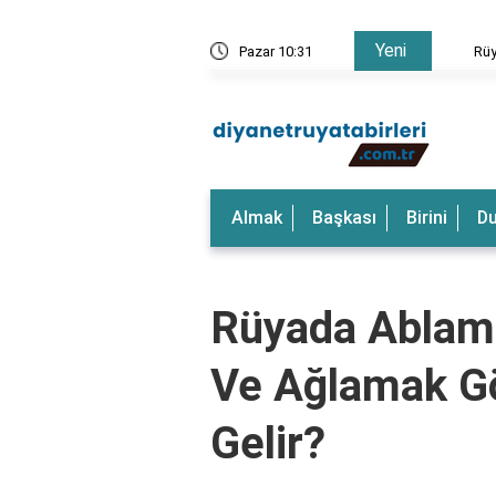
Yeni
rkeği Görmek Ne Anlama Gelir?
Pazar 10:31
Rüyada
Almak
Başkası
Birini
D
Rüyada Ablam
Ve Ağlamak G
Gelir?