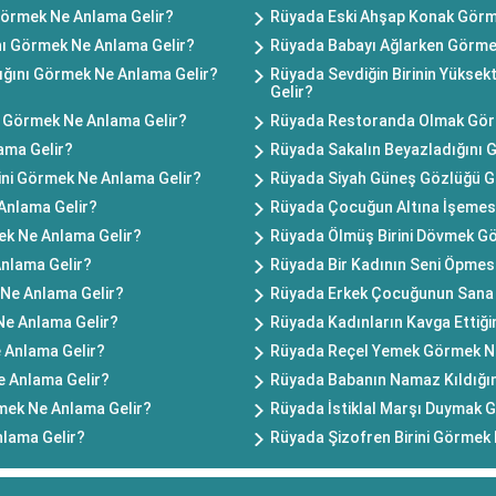
Görmek Ne Anlama Gelir?
Rüyada Eski Ahşap Konak Görm
nı Görmek Ne Anlama Gelir?
Rüyada Babayı Ağlarken Görme
tığını Görmek Ne Anlama Gelir?
Rüyada Sevdiğin Birinin Yüks
Gelir?
 Görmek Ne Anlama Gelir?
Rüyada Restoranda Olmak Gör
ama Gelir?
Rüyada Sakalın Beyazladığını 
ğini Görmek Ne Anlama Gelir?
Rüyada Siyah Güneş Gözlüğü G
Anlama Gelir?
Rüyada Çocuğun Altına İşemes
ek Ne Anlama Gelir?
Rüyada Ölmüş Birini Dövmek G
Anlama Gelir?
Rüyada Bir Kadının Seni Öpmes
Ne Anlama Gelir?
Rüyada Erkek Çocuğunun Sana 
Ne Anlama Gelir?
Rüyada Kadınların Kavga Ettiğ
 Anlama Gelir?
Rüyada Reçel Yemek Görmek Ne
 Anlama Gelir?
Rüyada Babanın Namaz Kıldığı
mek Ne Anlama Gelir?
Rüyada İstiklal Marşı Duymak 
lama Gelir?
Rüyada Şizofren Birini Görmek