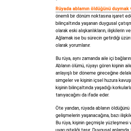
Rüyada ablamın öldüğünü duymak
önemli bir dönüm noktasına işaret ede
bilinçaltında yaşanan duygusal çatışm
olarak eski alışkanlıkların, ilişkilerin 
Ağlamak ise bu sürecin getirdiği üzün
olarak yorumlanır.
Bu rüya, aynı zamanda aile içi bağların
Ablanın ölümü, rüyayı gören kişinin ai
anlayışlı bir döneme gireceğine delale
simgeler ve kişinin içsel huzura kavu
kişinin bilinçaltında yaşadığı korkula
tanıyacağını da ifade eder.
Öte yandan, rüyada ablanın öldüğünü
gelişmelerin yaşanacağına, bazı ilişki
Bu rüya, kişinin geçmişle yüzleşmesi 
uyarı niteliği taşır. Duygusal anlamda