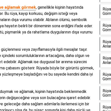
 ve ağlamak görmek
, genellikle kişinin hayatında
Rüya
r. Bu rüya, kayıp korkusu, değişim isteği veya
Görm
aların dışa vurumu olabilir. Ablanın ölümü, sembolik
Rüya
veya hayatın belirli bir döneminin sona erdiğini ifade eder.
Görm
tü, pişmanlık ya da rahatlama duygularının dışa vurumu
Rüya
Anla
 güçlenmesi veya zayıflamasıyla ilgili mesajlar taşır.
le içindeki sorumluluklarının artacağına, daha olgun ve
Rüya
t edebilir. Ağlamak ise duygusal bir arınma sürecini
Anla
şma çabasını gösterir. Rüyada böyle bir görüntü görmek,
rla yüzleşmeye başladığını ve bu sayede kendini daha iyi
Rüya
Görm
Rüya
 duymak ve ağlamak, kişinin hayatında beklenmedik
Görm
lerin değişeceğine veya son bulacağına işaret edebilir.
ve geleceğe daha sağlam adımlarla ilerlemesi için bir
Rüya
 zorlayıcı olsa da, bu süreç sonunda kişi daha güçlü ve