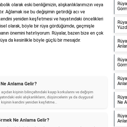
Rüya
bolik olarak eski benliğimizin, alışkanlıklarımızın veya
Görm
r. Ağlamak ise bu değişimin getirdiği acı ve
 kendini yeniden keşfetmesi ve hayatındaki öncelikleri
Rüya
işisel olarak, böyle bir rüya gördüğümde, geçmişle
Yüzd
ın önemini hatırlıyorum. Rüyalar, bazen bize en çok
rüya da kesinlikle böyle güçlü bir mesajdır.
Rüya
Anla
Rüya
Görm
Rüya
Anla
Ne Anlama Gelir?
çıdan kişinin bilinçaltındaki kayıp korkularını ve değişim
Rüya
hayatındaki eski alışkanlıkların, düşüncelerin ya da duygusal
Ne A
, kişinin kendini yeniden keşfetme...
Rüya
rmek Ne Anlama Gelir?
Anla