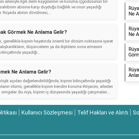
ailesiyle ilgili derin kaygılarının ve koruma içgüdüsünün bir
ya sahibinin abisine karşı duyduğu bağlılık ve onun yaşadığı
Rüya
. Rüyada abinin dövülmesi,...
Ne A
Rüya
mak Görmek Ne Anlama Gelir?
Ne A
enellikle kişinin hayatında önemli bir dönüm noktasına işaret
lışkanlıkların, düşüncelerin ya da ilişkilerin sona ermesini
Rüya
ilinçaltında yaşadığı...
Görm
Rüya
rmek Ne Anlama Gelir?
Anla
ik açıdan değerlendirildiğinde, kişinin bilinçaltında yaşadığı
blanın ölümü, genellikle kişinin kendini koruma ihtiyacını, aileden
mgeler. Bu rüya, kişinin iç dünyasında yaşadığı çatışmaları...
olitikası
Kullanıcı Sözleşmesi
Telif Hakları ve Alıntı
So