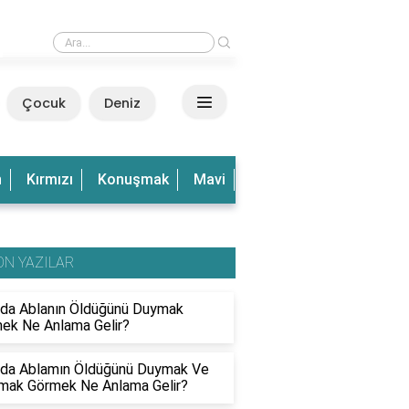
›
Rüyada Dalgalı Deniz Görmek Ne Anlama Gelir?
Çocuk
Deniz
n
Kırmızı
Konuşmak
Mavi
Olduğu
Olmak
Ve
ON YAZILAR
da Ablanın Öldüğünü Duymak
ek Ne Anlama Gelir?
da Ablamın Öldüğünü Duymak Ve
mak Görmek Ne Anlama Gelir?