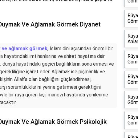
Görm
Rüya
Görm
Duymak Ve Ağlamak Görmek Diyanet
Rüya
Anla
k ve ağlamak görmek
, İslam dini açısından önemli bir
ya hayatındaki imtihanlarına ve ahiret hayatına dair
Rüya
Görm
, dünya hayatındaki geçici bağlılıkların sona ermesi ve
erekliliğine işaret eder. Ağlamak ise pişmanlık ve
Rüya
işinin Allah’a olan bağlılığını güçlendirmesi,
Görm
rşı sorumluluklarını yerine getirmesi gerektiğini
öyle bir rüya gören kişi, manevi hayatında yenilenme
Rüya
tacaktır.
Görm
Rüya
Duymak Ve Ağlamak Görmek Psikolojik
Görm
Rüya