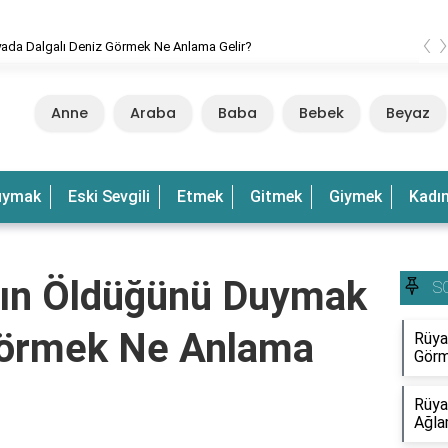
‹
 Dalgalı Deniz Görmek Ne Anlama Gelir?
Anne
Araba
Baba
Bebek
Beyaz
uymak
Eski Sevgili
Etmek
Gitmek
Giymek
Kadı
ın Öldüğünü Duymak
S
örmek Ne Anlama
Rüya
Görm
Rüya
Ağla