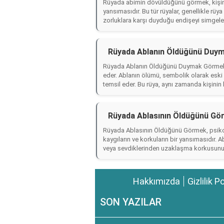
Rüyada abimin dövüldüğünü görmek, kişinin 
yansımasıdır. Bu tür rüyalar, genellikle rü
zorluklara karşı duyduğu endişeyi simgeler
Rüyada Ablanın Öldüğünü Duy
Rüyada Ablanın Öldüğünü Duymak Görmek, g
eder. Ablanın ölümü, sembolik olarak eski a
temsil eder. Bu rüya, aynı zamanda kişinin b
Rüyada Ablasının Öldüğünü Gö
Rüyada Ablasının Öldüğünü Görmek, psikoloj
kaygıların ve korkuların bir yansımasıdır. A
veya sevdiklerinden uzaklaşma korkusunu si
Hakkımızda
Gizlilik P
SON YAZILAR