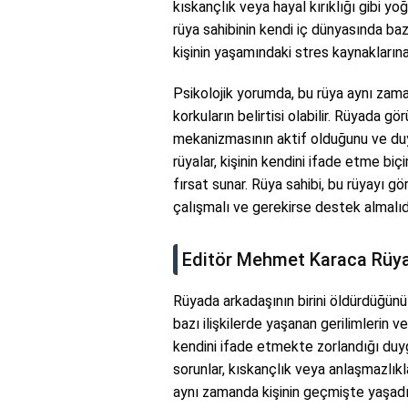
kıskançlık veya hayal kırıklığı gibi yo
rüya sahibinin kendi iç dünyasında ba
kişinin yaşamındaki stres kaynakların
Psikolojik yorumda, bu rüya aynı zaman
korkuların belirtisi olabilir. Rüyada g
mekanizmasının aktif olduğunu ve duyg
rüyalar, kişinin kendini ifade etme biç
fırsat sunar. Rüya sahibi, bu rüyayı g
çalışmalı ve gerekirse destek almalıdı
Editör Mehmet Karaca Rüy
Rüyada arkadaşının birini öldürdüğün
bazı ilişkilerde yaşanan gerilimlerin v
kendini ifade etmekte zorlandığı duy
sorunlar, kıskançlık veya anlaşmazlıkla
aynı zamanda kişinin geçmişte yaşadı