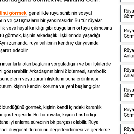
Rüya
üğünü görmek
, genellikle rüya sahibinin sosyal
Görm
n ve çatışmaların bir yansımasıdır. Bu tür rüyalar,
lık veya hayal kırıklığı gibi duyguların ortaya çıkmasına
Rüya
ü görmek, kişinin arkadaşlık ilişkilerinde yaşadığı
Görm
 Aynı zamanda, rüya sahibinin kendi iç dünyasında
aret edebilir.
Rüya
Anla
 insanlarla olan bağlarını sorguladığını ve bu ilişkilerde
Rüya
ni gösterebilir. Arkadaşının birini öldürmesi, sembolik
Anla
üncelerin veya zararlı ilişkilerin sona erdirilmesi
durum, kişinin kendini koruma ve yeni başlangıçlar
Rüya
Görm
öldürdüğünü görmek, kişinin kendi içindeki karanlık
Rüya
 göstergesidir. Bu tür rüyalar, kişinin bastırdığı
Görm
ha iyi anlama sürecinin bir parçası olabilir. Rüya
Rüya
kendi duygusal durumunu değerlendirmesi ve gerekirse