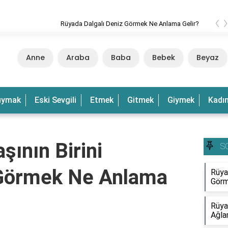
‹
 Dalgalı Deniz Görmek Ne Anlama Gelir?
Anne
Araba
Baba
Bebek
Beyaz
uymak
Eski Sevgili
Etmek
Gitmek
Giymek
Kadı
ının Birini
S
Görmek Ne Anlama
Rüya
Görm
Rüya
Ağla