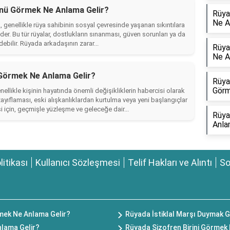
nü Görmek Ne Anlama Gelir?
Rüya
Ne A
nellikle rüya sahibinin sosyal çevresinde yaşanan sıkıntılara
 eder. Bu tür rüyalar, dostlukların sınanması, güven sorunları ya da
debilir. Rüyada arkadaşının zarar...
Rüya
Ne A
Görmek Ne Anlama Gelir?
Rüya
Görm
likle kişinin hayatında önemli değişikliklerin habercisi olarak
zayıflaması, eski alışkanlıklardan kurtulma veya yeni başlangıçlar
i için, geçmişle yüzleşme ve geleceğe dair...
Rüya
Anla
olitikası
Kullanıcı Sözleşmesi
Telif Hakları ve Alıntı
So
mek Ne Anlama Gelir?
Rüyada İstiklal Marşı Duymak 
lama Gelir?
Rüyada Şizofren Birini Görmek