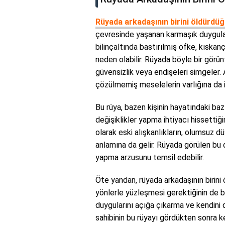
Rüyada arkadaşının birini öldürd
çevresinde yaşanan karmaşık duyguları
bilinçaltında bastırılmış öfke, kıskanç
neden olabilir. Rüyada böyle bir görünt
güvensizlik veya endişeleri simgeler.
çözülmemiş meselelerin varlığına da iş
Bu rüya, bazen kişinin hayatındaki bazı
değişiklikler yapma ihtiyacı hissettiği
olarak eski alışkanlıkların, olumsuz düş
anlamına da gelir. Rüyada görülen bu 
yapma arzusunu temsil edebilir.
Öte yandan, rüyada arkadaşının birini 
yönlerle yüzleşmesi gerektiğinin de bir
duygularını açığa çıkarma ve kendini da
sahibinin bu rüyayı gördükten sonra 