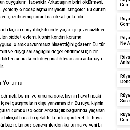
ğun duyguların ifadesidir. Arkadaşının birini öldürmesi,
Görm
zı yönleriyle hesaplaşma ihtiyacını simgeler. Bu durum,
a ve çözülmemiş sorunlara dikkat çekebilir.
Rüya
Görm
da kişinin sosyal ilişkilerinde yaşadığı güvensizlik ve
örülen şiddet eylemi, kişinin kendini koruma
Rüya
Ne A
usal olarak savunmasız hissettiğini gösterir. Bu tür
imini ve duygusal sağlığını değerlendirmesi için bir
Rüya
ördükten sonra kendi duygusal ihtiyaçlarını anlamaya
Anla
r.
Rüya
Dönd
a Yorumu
Rüya
ü görmek, benim yorumuma göre, kişinin hayatındaki
Sürd
e içsel çatışmaların dışa yansımasıdır. Bu rüya, kişinin
guları sembolize eder. Arkadaşlık bağlarında yaşanan
Rüya
r bilinçaltında bu şekilde kendini gösterebilir. Rüya,
Görm
ğı bazı olumsuz deneyimlerden kurtulma ve yeni bir