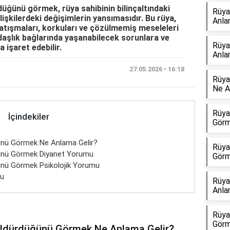
düğünü görmek, rüya sahibinin bilinçaltındaki
Rüya
işkilerdeki değişimlerin yansımasıdır. Bu rüya,
Anla
çatışmaları, korkuları ve çözülmemiş meseleleri
daşlık bağlarında yaşanabilecek sorunlara ve
Rüya
 işaret edebilir.
Anla
27.05.2026 • 16:18
Rüya
Ne A
Rüya
İçindekiler
Görm
ğünü Görmek Ne Anlama Gelir?
Rüya
ğünü Görmek Diyanet Yorumu
Görm
ğünü Görmek Psikolojik Yorumu
mu
Rüya
Anla
Rüya
Görm
 Öldürdüğünü Görmek Ne Anlama Gelir?