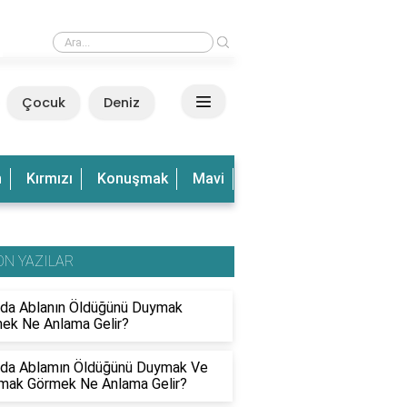
›
Rüyada Dalgalı Deniz Görmek Ne Anlama Gelir?
Çocuk
Deniz
n
Kırmızı
Konuşmak
Mavi
Olduğu
Olmak
Ve
ON YAZILAR
da Ablanın Öldüğünü Duymak
ek Ne Anlama Gelir?
da Ablamın Öldüğünü Duymak Ve
mak Görmek Ne Anlama Gelir?