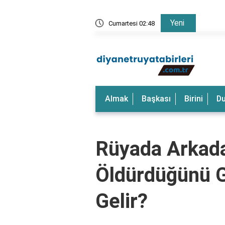
Yeni
rkeği Görmek Ne Anlama Gelir?
Cumartesi 02:48
Rüyada
Almak
Başkası
Birini
D
Rüyada Arkadaş
Öldürdüğünü 
Gelir?