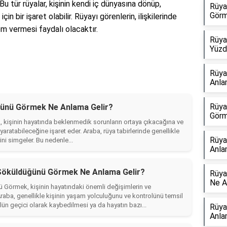
 tür rüyalar, kişinin kendi iç dünyasına dönüp,
Rüya
Görm
n bir işaret olabilir. Rüyayı görenlerin, ilişkilerinde
m vermesi faydalı olacaktır.
Rüya
Yüzd
Rüya
Anla
Rüya
ünü Görmek Ne Anlama Gelir?
Görm
kişinin hayatında beklenmedik sorunların ortaya çıkacağına ve
aratabileceğine işaret eder. Araba, rüya tabirlerinde genellikle
Rüya
ini simgeler. Bu nedenle...
Anla
 Söküldüğünü Görmek Ne Anlama Gelir?
Rüya
Ne A
 Görmek, kişinin hayatındaki önemli değişimlerin ve
raba, genellikle kişinin yaşam yolculuğunu ve kontrolünü temsil
lün geçici olarak kaybedilmesi ya da hayatın bazı...
Rüya
Anla