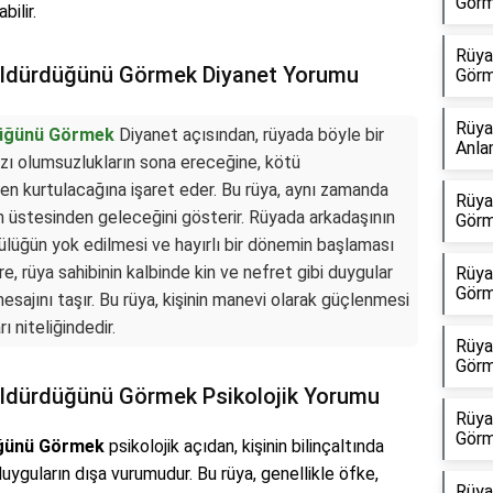
Görm
ilir.
Rüya
 Öldürdüğünü Görmek Diyanet Yorumu
Görm
Rüya
düğünü Görmek
Diyanet açısından, rüyada böyle bir
Anla
zı olumsuzlukların sona ereceğine, kötü
erden kurtulacağına işaret eder. Bu rüya, aynı zamanda
Rüya
ın üstesinden geleceğini gösterir. Rüyada arkadaşının
Görm
tülüğün yok edilmesi ve hayırlı bir dönemin başlaması
e, rüya sahibinin kalbinde kin ve nefret gibi duygular
Rüya
Görm
esajını taşır. Bu rüya, kişinin manevi olarak güçlenmesi
ı niteliğindedir.
Rüya
Görm
 Öldürdüğünü Görmek Psikolojik Yorumu
Rüya
Görm
üğünü Görmek
psikolojik açıdan, kişinin bilinçaltında
uyguların dışa vurumudur. Bu rüya, genellikle öfke,
Rüya