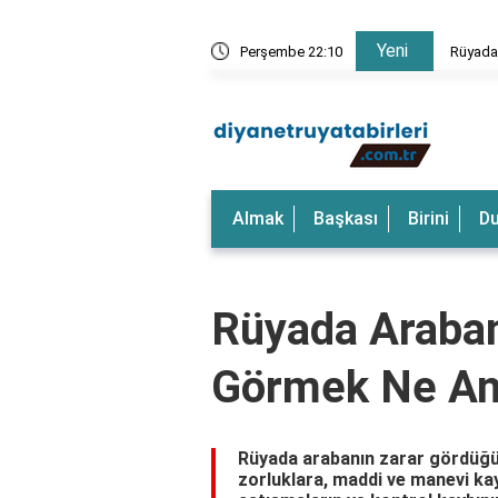
Yeni
rkeği Görmek Ne Anlama Gelir?
Perşembe 22:10
Rüyada
Almak
Başkası
Birini
D
Rüyada Araban
Görmek Ne An
Rüyada arabanın zarar gördüğün
zorluklara, maddi ve manevi kay