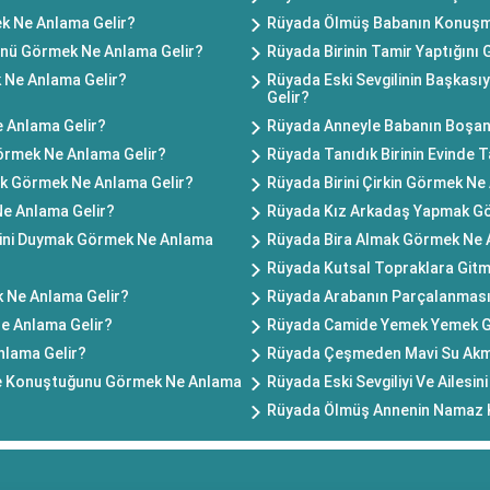
ek Ne Anlama Gelir?
Rüyada Ölmüş Babanın Konuşm
nü Görmek Ne Anlama Gelir?
Rüyada Birinin Tamir Yaptığını
 Ne Anlama Gelir?
Rüyada Eski Sevgilinin Başkası
Gelir?
 Anlama Gelir?
Rüyada Anneyle Babanın Boşan
Görmek Ne Anlama Gelir?
Rüyada Tanıdık Birinin Evinde 
k Görmek Ne Anlama Gelir?
Rüyada Birini Çirkin Görmek Ne
e Anlama Gelir?
Rüyada Kız Arkadaş Yapmak Gö
ini Duymak Görmek Ne Anlama
Rüyada Bira Almak Görmek Ne 
Rüyada Kutsal Topraklara Git
 Ne Anlama Gelir?
Rüyada Arabanın Parçalanması
e Anlama Gelir?
Rüyada Camide Yemek Yemek G
lama Gelir?
Rüyada Çeşmeden Mavi Su Akm
yle Konuştuğunu Görmek Ne Anlama
Rüyada Eski Sevgiliyi Ve Ailesi
Rüyada Ölmüş Annenin Namaz K