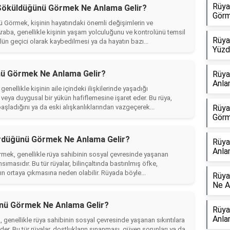
Rüya
 Söküldüğünü Görmek Ne Anlama Gelir?
Görm
 Görmek, kişinin hayatındaki önemli değişimlerin ve
raba, genellikle kişinin yaşam yolculuğunu ve kontrolünü temsil
Rüya
lün geçici olarak kaybedilmesi ya da hayatın bazı...
Yüzd
ü Görmek Ne Anlama Gelir?
Rüya
Anla
likle kişinin aile içindeki ilişkilerinde yaşadığı
 veya duygusal bir yükün hafiflemesine işaret eder. Bu rüya,
aşladığını ya da eski alışkanlıklarından vazgeçerek...
Rüya
Görm
ürdüğünü Görmek Ne Anlama Gelir?
Rüya
Anla
mek, genellikle rüya sahibinin sosyal çevresinde yaşanan
ımasıdır. Bu tür rüyalar, bilinçaltında bastırılmış öfke,
rın ortaya çıkmasına neden olabilir. Rüyada böyle...
Rüya
Ne A
nü Görmek Ne Anlama Gelir?
Rüya
Anla
nellikle rüya sahibinin sosyal çevresinde yaşanan sıkıntılara
 eder. Bu tür rüyalar, dostlukların sınanması, güven sorunları ya da