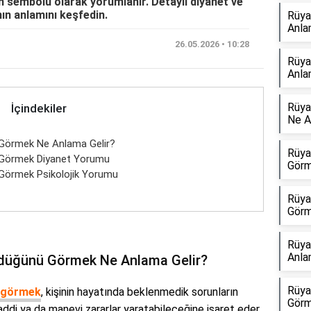
n sembolü olarak yorumlanır. Detaylı diyanet ve
nın anlamını keşfedin.
Rüya
Anla
26.05.2026 • 10:28
Rüya
Anla
Rüya
İçindekiler
Ne A
Görmek Ne Anlama Gelir?
Rüya
 Görmek Diyanet Yorumu
Görm
Görmek Psikolojik Yorumu
Rüya
Görm
Rüya
Anla
rdüğünü Görmek Ne Anlama Gelir?
Rüya
ü görmek
, kişinin hayatında beklenmedik sorunların
Görm
ddi ya da manevi zararlar yaratabileceğine işaret eder.