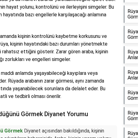
inin hayat yolunu, kontrolünü ve ilerleyişini simgeler. Bu
Rüya
in hayatında bazı engellerle karşılaşacağı anlamına
Görm
Rüya
 zamanda kişinin kontrolünü kaybetme korkusunu ve
Görm
u rüya, kişinin hayatındaki bazı durumları yönetmekte
 rahatsız ettiğini gösterir. Zarar gören araba, kişinin
Rüya
Anla
ı zorlukları ve engelleri simgeler.
Rüya
in maddi anlamda yaşayabileceği kayıplara veya
Anla
der. Rüyada arabanın zarar görmesi, aynı zamanda
atında yaşanabilecek sorunlara da delalet eder. Bu
Rüya
li ve tedbirli olması önerilir.
Görm
Rüya
rdüğünü Görmek Diyanet Yorumu
Görm
nü Görmek
Diyanet açısından bakıldığında, kişinin
Rüya