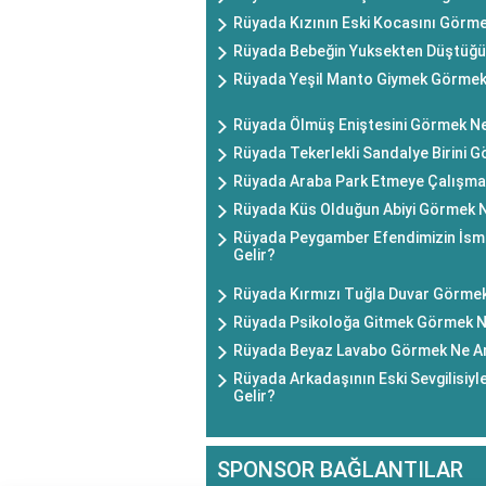
Rüyada Kızının Eski Kocasını Görm
Rüyada Bebeğin Yuksekten Düştüğü
Rüyada Yeşil Manto Giymek Görmek
Rüyada Ölmüş Eniştesini Görmek Ne
Rüyada Tekerlekli Sandalye Birini 
Rüyada Araba Park Etmeye Çalışma
Rüyada Küs Olduğun Abiyi Görmek N
Rüyada Peygamber Efendimizin İsm
Gelir?
Rüyada Kırmızı Tuğla Duvar Görmek
Rüyada Psikoloğa Gitmek Görmek N
Rüyada Beyaz Lavabo Görmek Ne An
Rüyada Arkadaşının Eski Sevgilisi
Gelir?
SPONSOR BAĞLANTILAR