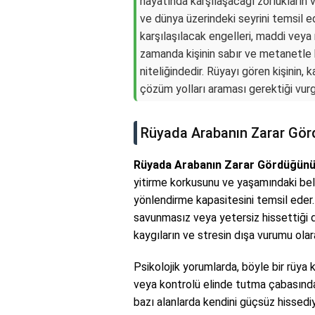
hayatında karşılaşacağı zorlukların v
ve dünya üzerindeki seyrini temsil e
karşılaşılacak engelleri, maddi veya
zamanda kişinin sabır ve metanetle b
niteliğindedir. Rüyayı gören kişinin,
çözüm yolları araması gerektiği vurg
Rüyada Arabanın Zarar Gör
Rüyada Arabanın Zarar Gördüğün
yitirme korkusunu ve yaşamındaki belir
yönlendirme kapasitesini temsil eder. 
savunmasız veya yetersiz hissettiği dur
kaygıların ve stresin dışa vurumu olara
Psikolojik yorumlarda, böyle bir rüya 
veya kontrolü elinde tutma çabasında 
bazı alanlarda kendini güçsüz hissediyo