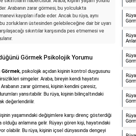
e sıkıntıların habercisidir. Araba, kişinin yaşam yolunu
Görm
der. Arabanın zarar görmesi, bu yolculukta
Rüya
 manevi kayıpları ifade eder. Ancak bu rüya, aynı
Görm
u zorlukların üstesinden gelebileceğine dair bir uyarı
 karşılaşacağı sıkıntılar karşısında pes etmemesi ve
Rüya
ulanır.
Anla
Rüya
düğünü Görmek Psikolojik Yorumu
Görm
ü Görmek
, psikolojik açıdan kişinin kontrol duygusunu
Rüya
sizlikleri simgeler. Araba, bireyin kendi hayatını
Görm
Arabanın zarar görmesi, kişinin kendini çaresiz,
umları yansıtabilir. Bu rüya, kişinin bilinçaltındaki
Rüya
Görm
k değerlendirilir.
kişinin yaşamındaki değişimlere karşı direnç gösterdiği
Rüya
Görm
olduğu anlamına gelir. Rüyayı gören kişi, hayatındaki
r olabilir. Bu rüya, kişinin içsel dünyasında dengeyi
Rüya