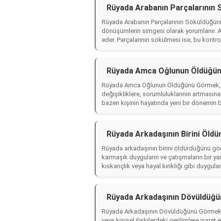
Rüyada Arabanın Parçalarının
Rüyada Arabanın Parçalarının Söküldüğünü
dönüşümlerin simgesi olarak yorumlanır. A
eder. Parçalarının sökülmesi ise, bu kontro
Rüyada Amca Oğlunun Öldüğün
Rüyada Amca Oğlunun Öldüğünü Görmek, genel
değişikliklere, sorumluluklarının artmasına
bazen kişinin hayatında yeni bir dönemin b
Rüyada Arkadaşının Birini Öld
Rüyada arkadaşının birini öldürdüğünü gör
karmaşık duyguların ve çatışmaların bir yans
kıskançlık veya hayal kırıklığı gibi duygula
Rüyada Arkadaşının Dövüldüğü
Rüyada Arkadaşının Dövüldüğünü Görmek, ge
veya kişisel ilişkilerdeki gerilimlere işaret