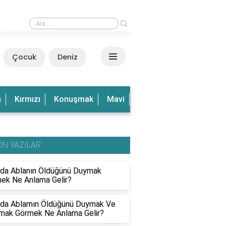
›
Rüyada Dalgalı Deniz Görmek Ne Anlama Gelir?
Çocuk
Deniz
n
Kırmızı
Konuşmak
Mavi
Olduğu
Olmak
Ve
ON YAZILAR
da Ablanın Öldüğünü Duymak
ek Ne Anlama Gelir?
da Ablamın Öldüğünü Duymak Ve
mak Görmek Ne Anlama Gelir?