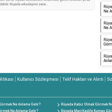
debilir. Rüyada arkadaşının zarar...
Rüya
Ne A
Rüya
Ne A
Rüya
Görm
Rüya
Anla
olitikası
Kullanıcı Sözleşmesi
Telif Hakları ve Alıntı
So
Görmek Ne Anlama Gelir?
Rüyada Kabız Olmak Görmek Ne
 Görmek Ne Anlama Gelir?
Rüyada Mavi Kadife Kumaş Gör