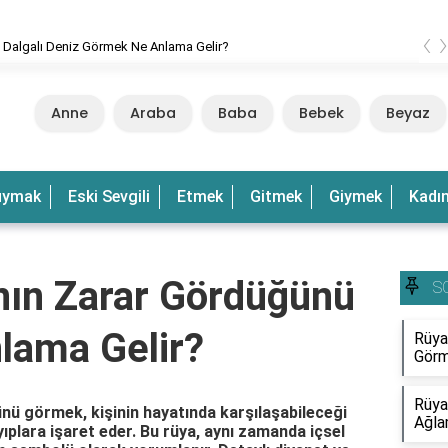
‹
 Dalgalı Deniz Görmek Ne Anlama Gelir?
Anne
Araba
Baba
Bebek
Beyaz
uymak
Eski Sevgili
Etmek
Gitmek
Giymek
Kadı
ın Zarar Gördüğünü
S
lama Gelir?
Rüya
Görm
Rüya
ü görmek, kişinin hayatında karşılaşabileceği
Ağla
ıplara işaret eder. Bu rüya, aynı zamanda içsel