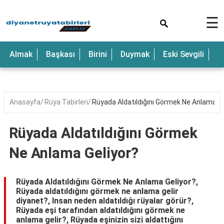
×
☰
Anne
Almak
Başkası
Birini
Duymak
Eski Sevgili
E
Araba
Baba
Bebek
Anasayfa
Rüya Tabirleri
Rüyada Aldatıldığını Görmek Ne Anlama Ge
Beyaz
Rüyada Aldatıldığını Görmek
Çocuk
Ne Anlama Geliyor?
Deniz
Düğün
Rüyada Aldatıldığını Görmek Ne Anlama Geliyor?,
Rüyada aldatıldığını görmek ne anlama gelir
Erkek
diyanet?, Insan neden aldatıldığı rüyalar görür?,
Rüyada eşi tarafından aldatıldığını görmek ne
Eski
anlama gelir?, Rüyada eşinizin sizi aldattığını