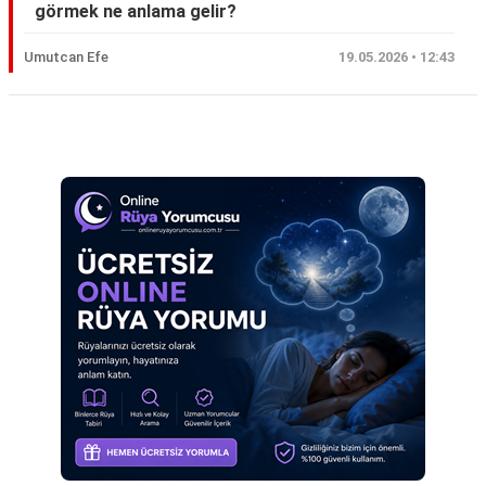
görmek ne anlama gelir?
Eş
Umutcan Efe
19.05.2026 • 12:43
Gelin
Hamile
Reklam Alanı
Kardeş
Kedi
Köpek
Ölmüş
Sevgili
Siyah
Yemek
Yılan