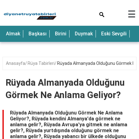
×
☰
Anne
Almak
Başkası
Birini
Duymak
Eski Sevgili
E
Araba
Baba
Bebek
Anasayfa
Rüya Tabirleri
Rüyada Almanyada Olduğunu Görmek Ne 
Beyaz
Rüyada Almanyada Olduğunu
Çocuk
Görmek Ne Anlama Geliyor?
Deniz
Düğün
Rüyada Almanyada Olduğunu Görmek Ne Anlama
Geliyor?, Rüyada kendini Almanya'da görmek ne
Erkek
anlama gelir?, Rüyada Avrupa'ya gitmek ne anlama
gelir?, Rüyada yurtdışında olduğunu görmek ne
Eski
anlama gelir?, Rüyada yabancı bir ülkede olduğunu