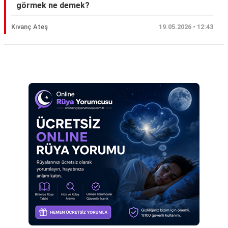
görmek ne demek?
Eş
Kıvanç Ateş
19.05.2026 • 12:43
Gelin
Hamile
Reklam Alanı
Kardeş
Kedi
Köpek
Ölmüş
Sevgili
Siyah
Yemek
Yılan