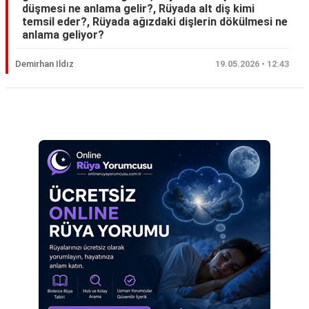
düşmesi ne anlama gelir?, Rüyada alt diş kimi
Eş
temsil eder?, Rüyada ağızdaki dişlerin dökülmesi ne
anlama geliyor?
Gelin
Demirhan Ildız
19.05.2026 • 12:43
Hamile
Kardeş
Reklam Alanı
Kedi
Köpek
Ölmüş
Sevgili
Siyah
Yemek
Yılan