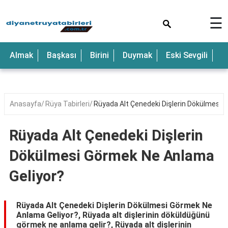
×
☰
Anne
Almak
Başkası
Birini
Duymak
Eski Sevgili
E
Araba
Baba
Bebek
Anasayfa
Rüya Tabirleri
Rüyada Alt Çenedeki Dişlerin Dökülmesi 
Beyaz
Rüyada Alt Çenedeki Dişlerin
Çocuk
Dökülmesi Görmek Ne Anlama
Deniz
Geliyor?
Düğün
Erkek
Rüyada Alt Çenedeki Dişlerin Dökülmesi Görmek Ne
Anlama Geliyor?, Rüyada alt dişlerinin döküldüğünü
Eski
görmek ne anlama gelir?, Rüyada alt dişlerinin