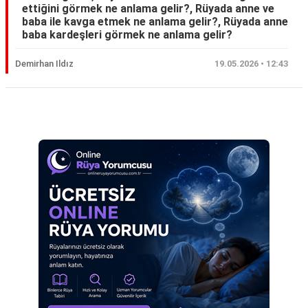
ettiğini görmek ne anlama gelir?, Rüyada anne ve
Eş
baba ile kavga etmek ne anlama gelir?, Rüyada anne
baba kardeşleri görmek ne anlama gelir?
Gelin
Demirhan Ildız
19.05.2026 • 12:43
Hamile
Kardeş
Reklam Alanı
Kedi
Köpek
Ölmüş
Sevgili
Siyah
Yemek
Yılan