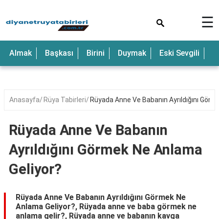
×
☰
Anne
Almak
Başkası
Birini
Duymak
Eski Sevgili
E
Araba
Baba
Bebek
Anasayfa
Rüya Tabirleri
Rüyada Anne Ve Babanın Ayrıldığını Görm
Beyaz
Rüyada Anne Ve Babanın
Çocuk
Ayrıldığını Görmek Ne Anlama
Deniz
Geliyor?
Düğün
Erkek
Rüyada Anne Ve Babanın Ayrıldığını Görmek Ne
Anlama Geliyor?, Rüyada anne ve baba görmek ne
Eski
anlama gelir?, Rüyada anne ve babanın kavga