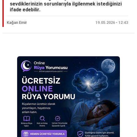
sevdiklerinizin sorunlarıyla ilgilenmek istediğinizi
Eş
ifade edebilir.
Gelin
Kağan Emir
19.05.2026 • 12:43
Hamile
Kardeş
Reklam Alanı
Kedi
Köpek
Ölmüş
Sevgili
Siyah
Yemek
Yılan