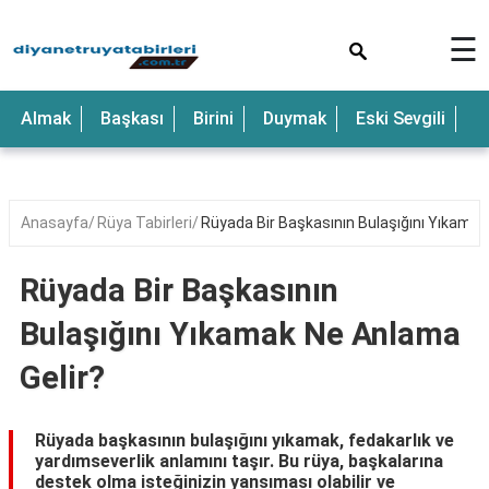
×
☰
Anne
Almak
Başkası
Birini
Duymak
Eski Sevgili
E
Araba
Baba
Bebek
Anasayfa
Rüya Tabirleri
Rüyada Bir Başkasının Bulaşığını Yıkamak
Beyaz
Rüyada Bir Başkasının
Çocuk
Bulaşığını Yıkamak Ne Anlama
Deniz
Gelir?
Düğün
Erkek
Rüyada başkasının bulaşığını yıkamak, fedakarlık ve
yardımseverlik anlamını taşır. Bu rüya, başkalarına
Eski
destek olma isteğinizin yansıması olabilir ve