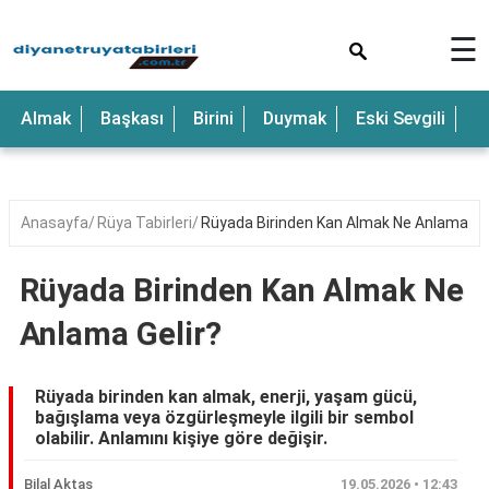
×
☰
Anne
Almak
Başkası
Birini
Duymak
Eski Sevgili
E
Araba
Baba
Bebek
Anasayfa
Rüya Tabirleri
Rüyada Birinden Kan Almak Ne Anlama Gel
Beyaz
Rüyada Birinden Kan Almak Ne
Çocuk
Anlama Gelir?
Deniz
Düğün
Rüyada birinden kan almak, enerji, yaşam gücü,
bağışlama veya özgürleşmeyle ilgili bir sembol
Erkek
olabilir. Anlamını kişiye göre değişir.
Eski
Bilal Aktaş
19.05.2026 • 12:43