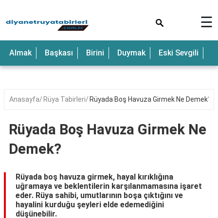
×
☰
Anne
Almak
Başkası
Birini
Duymak
Eski Sevgili
E
Araba
Baba
Bebek
Anasayfa
Rüya Tabirleri
Rüyada Boş Havuza Girmek Ne Demek?
Beyaz
Rüyada Boş Havuza Girmek Ne
Çocuk
Demek?
Deniz
Düğün
Rüyada boş havuza girmek, hayal kırıklığına
uğramaya ve beklentilerin karşılanmamasına işaret
Erkek
eder. Rüya sahibi, umutlarının boşa çıktığını ve
hayalini kurduğu şeyleri elde edemediğini
Eski
düşünebilir.