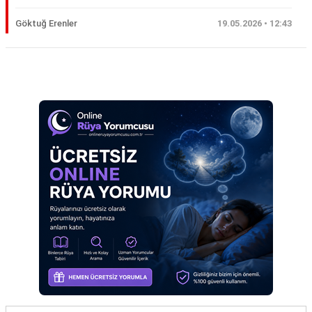
Eş
Göktuğ Erenler
19.05.2026 • 12:43
Gelin
Hamile
Reklam Alanı
Kardeş
Kedi
Köpek
Ölmüş
Sevgili
Siyah
Yemek
Yılan