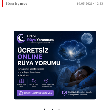
Büşra Erginsoy
19.05.2026 • 12:43
Eş
Gelin
Reklam Alanı
Hamile
Kardeş
Kedi
Köpek
Ölmüş
Sevgili
Siyah
Yemek
Yılan