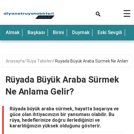
×
☰
Anne
Almak
Başkası
Birini
Duymak
Eski Sevgili
E
Araba
Baba
Bebek
Anasayfa
Rüya Tabirleri
Rüyada Büyük Araba Sürmek Ne Anlama G
Beyaz
Rüyada Büyük Araba Sürmek
Çocuk
Ne Anlama Gelir?
Deniz
Düğün
Rüyada büyük araba sürmek, hayatta başarıya ve
güce olan ihtiyacınızın bir yansıması olabilir. Bu
Erkek
rüya, hedeflerinize doğru ilerlediğinizi ve
kararlılığınızın yüksek olduğunu gösterir.
Eski