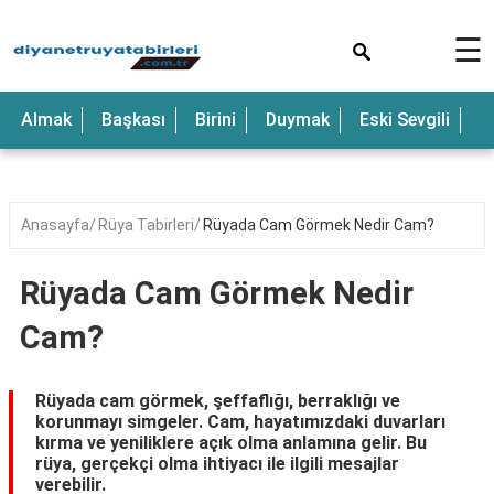
×
☰
Anne
Almak
Başkası
Birini
Duymak
Eski Sevgili
E
Araba
Baba
Bebek
Anasayfa
Rüya Tabirleri
Rüyada Cam Görmek Nedir Cam?
Beyaz
Rüyada Cam Görmek Nedir
Çocuk
Cam?
Deniz
Düğün
Rüyada cam görmek, şeffaflığı, berraklığı ve
korunmayı simgeler. Cam, hayatımızdaki duvarları
Erkek
kırma ve yeniliklere açık olma anlamına gelir. Bu
rüya, gerçekçi olma ihtiyacı ile ilgili mesajlar
Eski
verebilir.