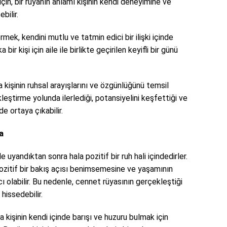
için, bir rüyanın anlamı kişinin kendi deneyimine ve
bilir.
örmek, kendini mutlu ve tatmin edici bir ilişki içinde
r kişi için aile ile birlikte geçirilen keyifli bir günü
işinin ruhsal arayışlarını ve özgünlüğünü temsil
ekleştirme yolunda ilerlediği, potansiyelini keşfettiği ve
e ortaya çıkabilir.
a
e uyandıktan sonra hala pozitif bir ruh hali içindedirler.
pozitif bir bakış açısı benimsemesine ve yaşamının
ı olabilir. Bu nedenle, cennet rüyasının gerçekleştiği
 hissedebilir.
işinin kendi içinde barışı ve huzuru bulmak için