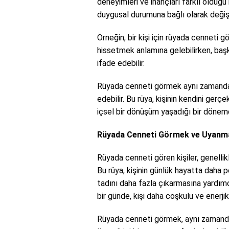
deneyimleri ve inançları farklı olduğu 
duygusal durumuna bağlı olarak değişe
Örneğin, bir kişi için rüyada cenneti g
hissetmek anlamına gelebilirken, başka bi
ifade edebilir.
Rüyada cenneti görmek aynı zamanda k
edebilir. Bu rüya, kişinin kendini gerç
içsel bir dönüşüm yaşadığı bir dönemd
Rüyada Cenneti Görmek ve Uyanm
Rüyada cenneti gören kişiler, genellikl
Bu rüya, kişinin günlük hayatta daha 
tadını daha fazla çıkarmasına yardımc
bir günde, kişi daha coşkulu ve enerjik
Rüyada cenneti görmek, aynı zamanda k