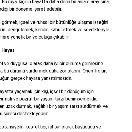
r. Bu rüya, kişinin hayatta daha derin bir anlam arayışına
ediği bir döneme işaret edebilir.
i görmek, içsel ve ruhsal bir bütünlüğe ulaşma isteğini
anlarını dengelemek, kendini kabul etmek ve sevdikleriyle
lere yönelik bir yolculuğa çıkabilir.
 Hayat
el ve duygusal olarak daha iyi bir duruma gelmesine
ta bu durumu sürdürmek daha zor olabilir. Önemli olan,
uğun gerçek hayata yansıtılmasıdır.
yatta yaşamak için kişi, içsel bir dönüşüm için
yırmalı ve pozitif bir yaşam tarzı benimsemelidir.
en uzak durmak, sağlıklı bir yaşam tarzı sürdürmek ve
bu süreci destekleyebilir.
potansiyelini keşfettiği, ruhsal olarak büyüdüğü ve