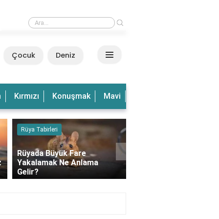
›
Rüyada Dalgalı Deniz Görmek Ne Anlama Gelir?
Çocuk
Deniz
n
Kırmızı
Konuşmak
Mavi
Olduğu
Olmak
Ve
Rüya Tabirleri
Kedi
›
Rüyada Büyük Fare
z
Yakalamak Ne Anlama
Rüyada Balkonda Kedi
Gelir?
Görmek Ne Anlama Gel