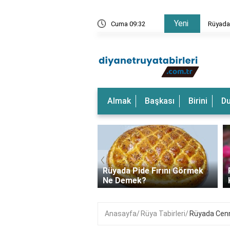
Yeni
rkeği Görmek Ne Anlama Gelir?
Cuma 09:32
Rüyada
Almak
Başkası
Birini
D
‹
a Dalgalı Deniz
Rüyada Pide Fırını Görmek
k Ne Anlama Gelir?
Ne Demek?
Anasayfa
Rüya Tabirleri
Rüyada Cenn