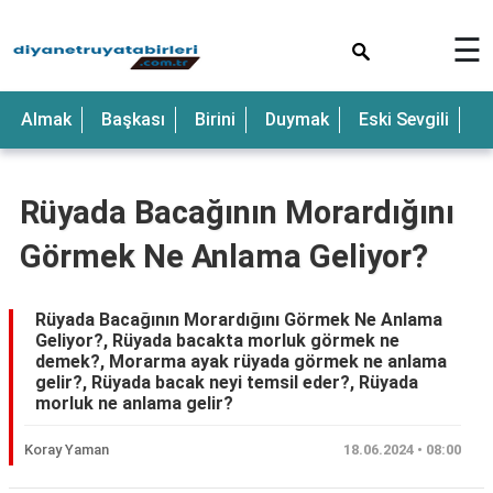
×
☰
Anne
Almak
Başkası
Birini
Duymak
Eski Sevgili
E
Araba
Baba
Rüyada Bacağının Morardığını
Bebek
Görmek Ne Anlama Geliyor?
Beyaz
Çocuk
Rüyada Bacağının Morardığını Görmek Ne Anlama
Geliyor?, Rüyada bacakta morluk görmek ne
Deniz
demek?, Morarma ayak rüyada görmek ne anlama
gelir?, Rüyada bacak neyi temsil eder?, Rüyada
Düğün
morluk ne anlama gelir?
Erkek
Koray Yaman
18.06.2024 • 08:00
Eski