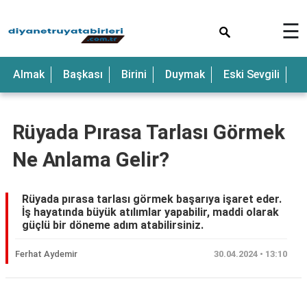
×
☰
Anne
Almak
Başkası
Birini
Duymak
Eski Sevgili
E
Araba
Baba
Rüyada Pırasa Tarlası Görmek
Bebek
Ne Anlama Gelir?
Beyaz
Çocuk
Rüyada pırasa tarlası görmek başarıya işaret eder.
İş hayatında büyük atılımlar yapabilir, maddi olarak
Deniz
güçlü bir döneme adım atabilirsiniz.
Düğün
Ferhat Aydemir
30.04.2024 • 13:10
Erkek
Eski
Reklam Alanı