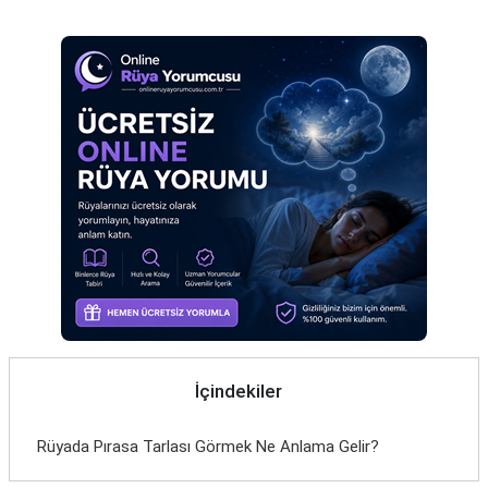
Eş
Gelin
Hamile
Kardeş
Kedi
Köpek
Ölmüş
Sevgili
Siyah
İçindekiler
Yemek
Rüyada Pırasa Tarlası Görmek Ne Anlama Gelir?
Yılan